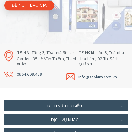
ĐỀ NGHỊ BÁO GIÁ
TP HN:
Tầng 3, Tòa nhà Stellar
TP HCM:
Lầu 3, Toà nhà
Garden, 35 Lê Văn Thiêm, Thanh
Hoa Lâm, 02 Thi Sách,
Xuân
Quận 1
0964.699.499
info@saokim.com.vn
DỊCH VỤ TIÊU BIỂU
DỊCH VỤ KHÁC