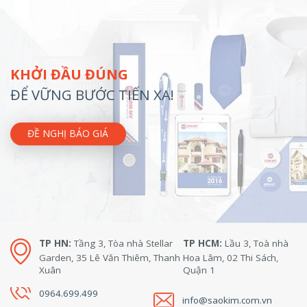
KHỞI ĐẦU ĐÚNG
ĐỂ VỮNG BƯỚC TIẾN XA!
ĐỀ NGHỊ BÁO GIÁ
TP HN:
Tầng 3, Tòa nhà Stellar
TP HCM:
Lầu 3, Toà nhà
Garden, 35 Lê Văn Thiêm, Thanh
Hoa Lâm, 02 Thi Sách,
Xuân
Quận 1
0964.699.499
info@saokim.com.vn