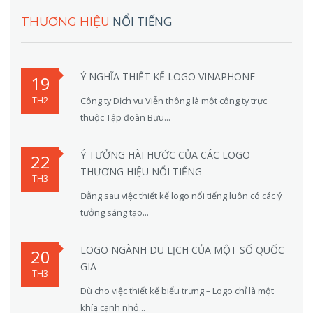
NỔI TIẾNG
THƯƠNG HIỆU
Ý NGHĨA THIẾT KẾ LOGO VINAPHONE
19
TH2
Công ty Dịch vụ Viễn thông là một công ty trực
thuộc Tập đoàn Bưu...
Ý TƯỞNG HÀI HƯỚC CỦA CÁC LOGO
22
THƯƠNG HIỆU NỔI TIẾNG
TH3
Đằng sau việc thiết kế logo nổi tiếng luôn có các ý
tưởng sáng tạo...
LOGO NGÀNH DU LỊCH CỦA MỘT SỐ QUỐC
20
GIA
TH3
Dù cho việc thiết kế biểu trưng – Logo chỉ là một
khía cạnh nhỏ...