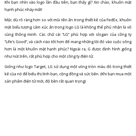
Khi bạn nhìn vào logo lần đầu tiên, bạn thấy gì? Xin chào, khuôn mặt
hạnh phúc nháy mắt!
Mặc dù rõ ràng hơn so với mũi tên ẩn trong thiết kế của FedEx, khuôn
mặt biểu tượng cảm xúc ẩn trong logo LG là không thể phủ nhận là vô
cùng thông minh. Các chữ cái “LG” phù hợp với slogan của công ty
“Life’s Good”, và cách nào tốt hơn để mang những lời đó vào cuộc sống
hơn là một khuôn mặt hạnh phúc? Ngoài ra, G được định hình giống
như nút trên, rất phù hợp cho một công ty điện tử.
Giống như logo Target, LG sử dụng một vòng tròn màu đỏ trong thiết
kế của nó để biểu thị tình bạn, cộng đồng và sức bền. (Khi bạn mua một
sản phẩm điện tử mới, độ bền rất quan trọng)