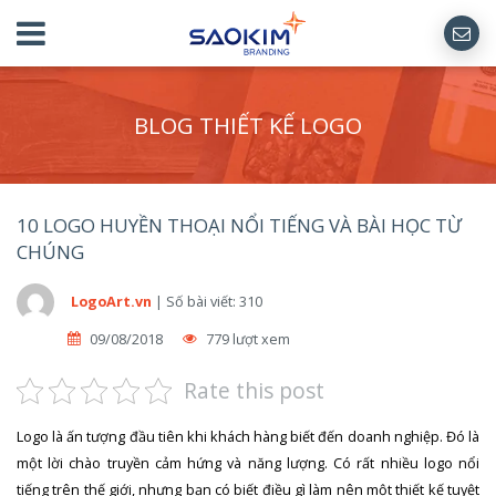
BLOG THIẾT KẾ LOGO
10 LOGO HUYỀN THOẠI NỔI TIẾNG VÀ BÀI HỌC TỪ
CHÚNG
LogoArt.vn
|
Số bài viết: 310
09/08/2018
779 lượt xem
Rate this post
Logo là ấn tượng đầu tiên khi khách hàng biết đến doanh nghiệp. Đó là
một lời chào truyền cảm hứng và năng lượng. Có rất nhiều logo nổi
tiếng trên thế giới, nhưng bạn có biết điều gì làm nên một thiết kế tuyệt