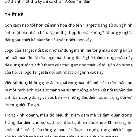
trở thành một chữ ký chỉ có chữ “TARGET” in đậm.
THIẾT KẾ
Còn cách nào tốt hơn để minh họa cho tên “Target” bằng sử dụng hình
ảnh một bia nhắm bắn. Nghe thật hợp lí phải không? Nhưng ý nghĩa
đằng sau thiết kế này còn sâu sắc nhiều hơn vậy.
Logo của Target nổi bật nhờ sử dụng mạnh mẽ tông màu đơn giản và
nổi bật màu đỏ. Nhiều logo mà chúng tôi sẽ ghé thăm trong phần này
đã đứng trước sự thử thách của thời gian nhờ thiết kế tối giản ấn tượng
của họ, và logo Target là nổi bật nhất trong lĩnh vực này.
Việc sử dụng không gian âm ngoài vòng màu đỏ một cách cẩn thận tạo
ra một hình ảnh của sức mạnh và sự tin tưởng. Vòng kết nối truyền đạt
tình bạn, cộng đồng và sức bền — những đặc điểm quan trọng đối với
thương hiệu Target.
Trong kinh doanh, màu đỏ biểu thị niềm đam mê và tầm quan trọng.
Trắng đại diện cho sự sạch sẽ, đức hạnh và sức khỏe. Khi chúng tôi
khám phá triết lý của công ty, màu sắc được sử dụng trong thiết kế logo
của họ phù hợp hoàn hảo với tầm nhìn và mục đích của công ty.