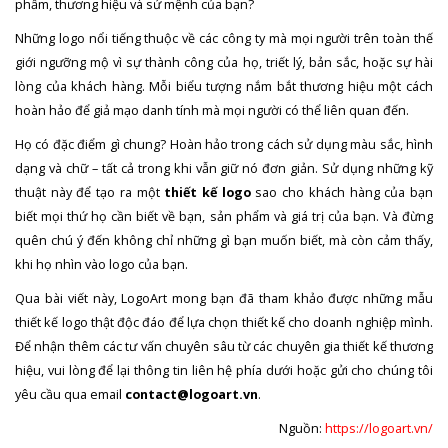
phẩm, thương hiệu và sứ mệnh của bạn?
Những logo nổi tiếng thuộc về các công ty mà mọi người trên toàn thế
giới ngưỡng mộ vì sự thành công của họ, triết lý, bản sắc, hoặc sự hài
lòng của khách hàng. Mỗi biểu tượng nắm bắt thương hiệu một cách
hoàn hảo để giả mạo danh tính mà mọi người có thể liên quan đến.
Họ có đặc điểm gì chung? Hoàn hảo trong cách sử dụng màu sắc, hình
dạng và chữ – tất cả trong khi vẫn giữ nó đơn giản. Sử dụng những kỹ
thuật này để tạo ra một
thiết kế logo
sao cho khách hàng của bạn
biết mọi thứ họ cần biết về bạn, sản phẩm và giá trị của bạn. Và đừng
quên chú ý đến không chỉ những gì bạn muốn biết, mà còn cảm thấy,
khi họ nhìn vào logo của bạn.
Qua bài viết này, LogoArt mong bạn đã tham khảo được những mẫu
thiết kế logo thật độc đáo để lựa chọn thiết kế cho doanh nghiệp mình.
Để nhận thêm các tư vấn chuyên sâu từ các chuyên gia thiết kế thương
hiệu, vui lòng để lại thông tin liên hệ phía dưới hoặc gửi cho chúng tôi
yêu cầu qua email
contact@logoart.vn
.
Nguồn:
https://logoart.vn/