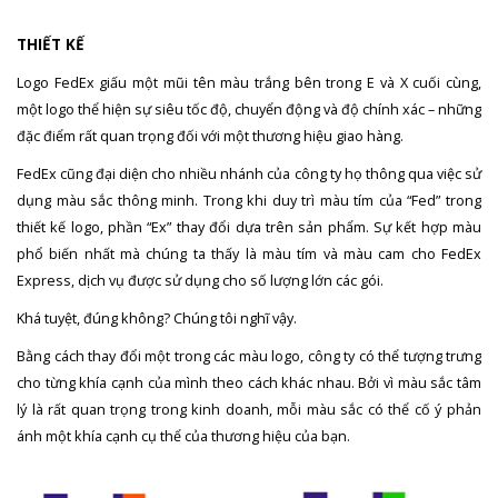
THIẾT KẾ
Logo FedEx giấu một mũi tên màu trắng bên trong E và X cuối cùng,
một logo thể hiện sự siêu tốc độ, chuyển động và độ chính xác – những
đặc điểm rất quan trọng đối với một thương hiệu giao hàng.
FedEx cũng đại diện cho nhiều nhánh của công ty họ thông qua việc sử
dụng màu sắc thông minh. Trong khi duy trì màu tím của “Fed” trong
thiết kế logo, phần “Ex” thay đổi dựa trên sản phẩm. Sự kết hợp màu
phổ biến nhất mà chúng ta thấy là màu tím và màu cam cho FedEx
Express, dịch vụ được sử dụng cho số lượng lớn các gói.
Khá tuyệt, đúng không? Chúng tôi nghĩ vậy.
Bằng cách thay đổi một trong các màu logo, công ty có thể tượng trưng
cho từng khía cạnh của mình theo cách khác nhau. Bởi vì màu sắc tâm
lý là rất quan trọng trong kinh doanh, mỗi màu sắc có thể cố ý phản
ánh một khía cạnh cụ thể của thương hiệu của bạn.