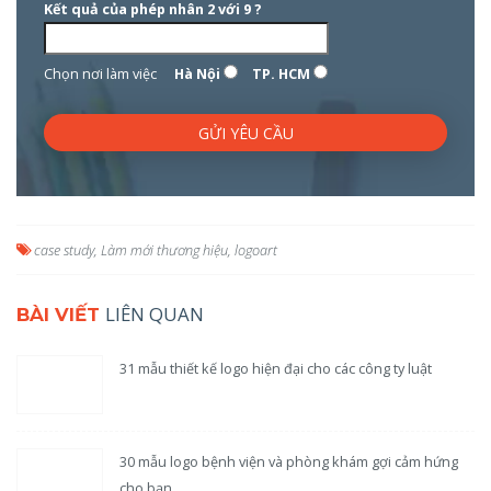
Kết quả của phép nhân 2 với 9 ?
Chọn nơi làm việc
Hà Nội
TP. HCM
case study
,
Làm mới thương hiệu
,
logoart
LIÊN QUAN
BÀI VIẾT
31 mẫu thiết kế logo hiện đại cho các công ty luật
30 mẫu logo bệnh viện và phòng khám gợi cảm hứng
cho bạn