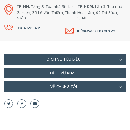
TP HN:
Tầng 3, Tòa nhà Stellar
TP HCM:
Lầu 3, Toà nhà
Garden, 35 Lê Văn Thiêm, Thanh
Hoa Lâm, 02 Thi Sách,
Xuân
Quận 1
0964.699.499
info@saokim.com.vn
DỊCH VỤ TIÊU BIỂU
DỊCH VỤ KHÁC
VỀ CHÚNG TÔI