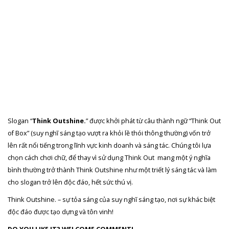
Slogan “
Think Outshine.
” được khởi phát từ câu thành ngữ “Think Out
of Box” (suy nghĩ sáng tạo vượt ra khỏi lề thói thông thường) vốn trở
lên rất nổi tiếng trong lĩnh vực kinh doanh và sáng tác. Chúng tôi lựa
chọn cách chơi chữ, để thay vì sử dụng Think Out mang một ý nghĩa
bình thường trở thành Think Outshine như một triết lý sáng tác và làm
cho slogan trở lên độc đáo, hết sức thú vị.
Think Outshine. – sự tỏa sáng của suy nghĩ sáng tạo, nơi sự khác biệt
độc đáo được tạo dựng và tôn vinh!
DO YOU LIKE IT? WELCOME COMMENT!