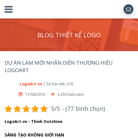
BLOG THIẾT KẾ LOGO
DỰ ÁN LÀM MỚI NHẬN DIỆN THƯƠNG HIỆU
LOGOART
LogoArt.vn
|
Số bài viết: 310
11/04/2012
3.250 lượt xem
5/5 - (77 bình chọn)
LogoArt.vn – Think Outshine.
SÁNG TẠO KHÔNG GIỚI HẠN