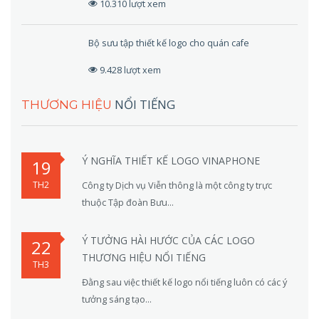
10.310 lượt xem
Bộ sưu tập thiết kế logo cho quán cafe
9.428 lượt xem
NỔI TIẾNG
THƯƠNG HIỆU
Ý NGHĨA THIẾT KẾ LOGO VINAPHONE
19
TH2
Công ty Dịch vụ Viễn thông là một công ty trực
thuộc Tập đoàn Bưu...
Ý TƯỞNG HÀI HƯỚC CỦA CÁC LOGO
22
THƯƠNG HIỆU NỔI TIẾNG
TH3
Đằng sau việc thiết kế logo nổi tiếng luôn có các ý
tưởng sáng tạo...