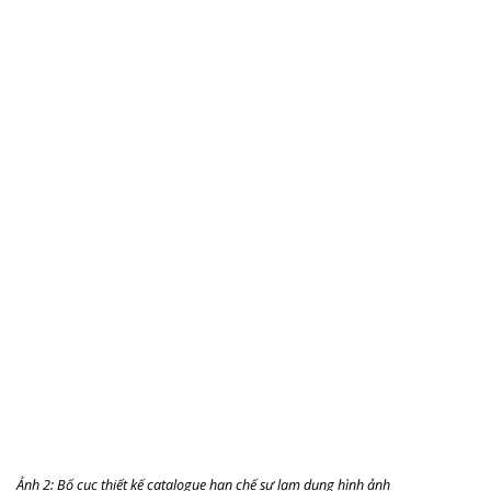
Ảnh 2: Bố cục thiết kế catalogue hạn chế sự lạm dụng hình ảnh