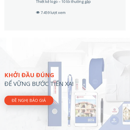
Thiết kế logo – 10 lỗi thường gặp
7.459 lượt xem
KHỞI ĐẦU ĐÚNG
ĐỂ VỮNG BƯỚC TIẾN XA!
ĐỀ NGHỊ BÁO GIÁ