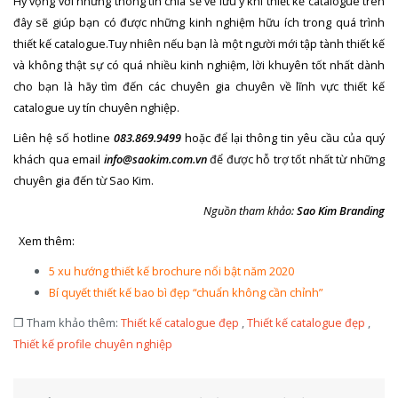
Hy vọng với những thông tin chia sẻ về lưu ý khi thiết kế catalogue trên
đây sẽ giúp bạn có được những kinh nghiệm hữu ích trong quá trình
thiết kế catalogue.Tuy nhiên nếu bạn là một người mới tập tành thiết kế
và không thật sự có quá nhiều kinh nghiệm, lời khuyên tốt nhất dành
cho bạn là hãy tìm đến các chuyên gia chuyên về lĩnh vực thiết kế
catalogue uy tín chuyên nghiệp.
Liên hệ số hotline
083.869.9499
hoặc để lại thông tin yêu cầu của quý
khách qua email
info@saokim.com.vn
để được hỗ trợ tốt nhất từ những
chuyên gia đến từ Sao Kim.
Nguồn tham khảo:
Sao Kim Branding
Xem thêm:
5 xu hướng thiết kế brochure nổi bật năm 2020
Bí quyết thiết kế bao bì đẹp “chuẩn không cần chỉnh”
❐ Tham khảo thêm:
Thiết kế catalogue đẹp
,
Thiết kế catalogue đẹp
,
Thiết kế profile chuyên nghiệp