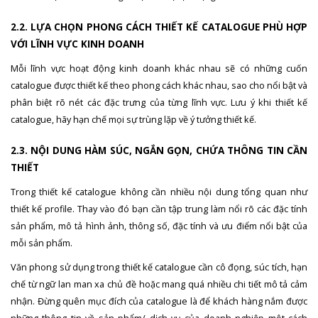
2.2. LỰA CHỌN PHONG CÁCH THIẾT KẾ CATALOGUE PHÙ HỢP
VỚI LĨNH VỰC KINH DOANH
Mỗi lĩnh vực hoạt động kinh doanh khác nhau sẽ có những cuốn
catalogue được thiết kế theo phong cách khác nhau, sao cho nổi bật và
phân biệt rõ nét các đặc trưng của từng lĩnh vực. Lưu ý khi thiết kế
catalogue, hãy hạn chế mọi sự trùng lặp về ý tưởng thiết kế.
2.3. NỘI DUNG HÀM SÚC, NGẮN GỌN, CHỨA THÔNG TIN CẦN
THIẾT
Trong thiết kế catalogue không cần nhiều nội dung tổng quan như
thiết kế profile. Thay vào đó bạn cần tập trung làm nổi rõ các đặc tính
sản phẩm, mô tả hình ảnh, thông số, đặc tính và ưu điểm nổi bật của
mỗi sản phẩm.
Văn phong sử dụng trong thiết kế catalogue cần cô đọng, súc tích, hạn
chế từ ngữ lan man xa chủ đề hoặc mang quá nhiều chi tiết mô tả cảm
nhận. Đừng quên mục đích của catalogue là để khách hàng nắm được
những thông tin về sản phẩm/ dịch vụ của doanh nghiệp một cách