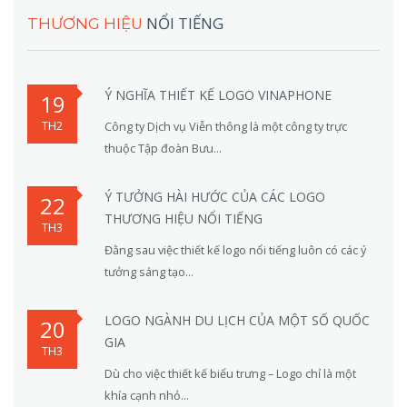
NỔI TIẾNG
THƯƠNG HIỆU
Ý NGHĨA THIẾT KẾ LOGO VINAPHONE
19
TH2
Công ty Dịch vụ Viễn thông là một công ty trực
thuộc Tập đoàn Bưu...
Ý TƯỞNG HÀI HƯỚC CỦA CÁC LOGO
22
THƯƠNG HIỆU NỔI TIẾNG
TH3
Đằng sau việc thiết kế logo nổi tiếng luôn có các ý
tưởng sáng tạo...
LOGO NGÀNH DU LỊCH CỦA MỘT SỐ QUỐC
20
GIA
TH3
Dù cho việc thiết kế biểu trưng – Logo chỉ là một
khía cạnh nhỏ...