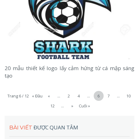
20 mẫu thiết kế logo lấy cảm hứng từ cá mập sáng
tạo
Trang 6 / 12
« Đầu
«
...
2
4
...
6
7
...
10
12
...
»
Cuối »
ĐƯỢC QUAN TÂM
BÀI VIẾT