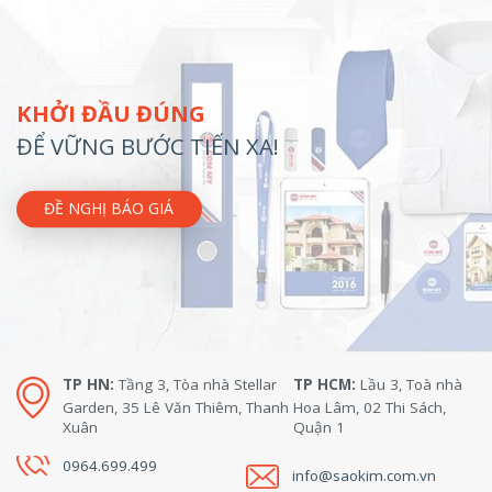
KHỞI ĐẦU ĐÚNG
ĐỂ VỮNG BƯỚC TIẾN XA!
ĐỀ NGHỊ BÁO GIÁ
TP HN:
Tầng 3, Tòa nhà Stellar
TP HCM:
Lầu 3, Toà nhà
Garden, 35 Lê Văn Thiêm, Thanh
Hoa Lâm, 02 Thi Sách,
Xuân
Quận 1
0964.699.499
info@saokim.com.vn