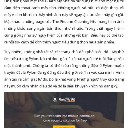
Ứng dụng bảo mật The Guard My Shit đã sử dụng bức ảnh một người
cầm điện thoại cạnh máy tính. Những người sở hữu cả điện thoại và
máy vi tính khi nhìn thấy hình ảnh này sẽ ngay lập tức cảm thấy gần gũi.
Mặt khác, landing page của The Firearm Cleaning Kits mang hình ảnh
những khẩu súng ngắn bẩn thỉu, nhơ nhuốc. Trông thật nguy hiểm-
cũng giống như sự nguy hiểm của những vết bẩn. Điều này có thể tạo
ra nỗi sợ- cách để kích thích người tiêu dùng chọn mua sản phẩm.
Tuy nhiên, không phải tất cả các trang chủ đều phải kiểu đó. Hãy thử
tìm hiểu trang Pylon. Nó chỉ đơn giản là có hai người trẻ tuổi đứng trên
một thành phố. Chúng ta có thể hiểu rằng thông điệp ở Pylon muốn
truyền đặt là Pylon đang đứng đầu thế giới về lĩnh vực của mình. Hình
ảnh tạo ra cảm giác tự do. Đó là khát vọng. Những người truy cập trang
này muốn cảm nhận điều đó và đó là điều khuyến khích họ đăng ký.