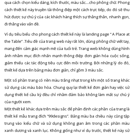
qua cách chọn kiểu dáng, kích thước, màu sắc….cho phông chữ. Phong
cách thiết kế này truyền tải thông điệp một cách trực tiếp, do đó sẽ thu
hút được sự chú ý của các khách hàng thích sự thẳng thắn, nhanh gọn,
đi thẳng vào vấn đề.
Ví dụ tiêu biểu cho phong cách thiết kế này là landing page “ A Place at
the Table” .Tiêu đề của trang web này rất lớn, dùng phông chữ viết tay,
mang đến cảm giác mạnh mẽ của tuổi trẻ. Trang web không dùng hình
ảnh nhằm mục đích nhấn mạnh thông điệp đơn giản hóa cuộc sống,
giảm thiểu các tác động tiêu cực đến môi trường. Bởi những lý do đó,
thiết kế dựa trên bảng màu đơn giản, chỉ gồm 3 màu sắc.
Một số phần trang có nền màu trắng nhạt trong khi một số trang khác
sử dụng các màu bão hòa. Chung quy lại thiết kế đơn giản hay việc sử
dụng thiết kế cầu kỳ đều chỉ nhằm đảm bảo không làm mất sự chú ý
của người xem.
Một thiết kế khác dựa trên màu sắc để phân định các phần của trang là
thiết kế mẫu trang đích ”99designs”. Bảng màu ba chiều này cũng tập
trung vào kiểu chữ và sử dụng không gian âm trong các phần màu
xanh dương và xanh lục. Không giống như ví dụ trước, thiết kế này sử