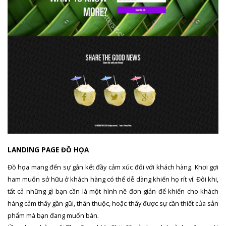
LANDING PAGE ĐỒ HỌA
Đồ họa mang đến sự gắn kết đầy cảm xúc đối với khách hàng. Khơi gợi
ham muốn sở hữu ở khách hàng có thể dễ dàng khiến họ rít ví. Đôi khi,
tất cả những gì bạn cần là một hình nề đơn giản để khiến cho khách
hàng cảm thấy gần gũi, thân thuộc, hoặc thấy được sự cần thiết của sản
phẩm mà bạn đang muốn bán.