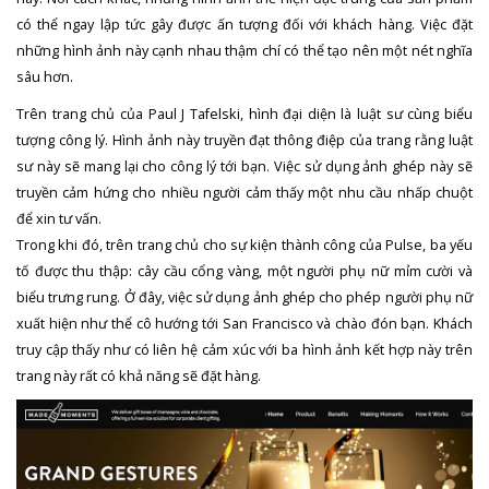
có thể ngay lập tức gây được ấn tượng đối với khách hàng. Việc đặt
những hình ảnh này cạnh nhau thậm chí có thể tạo nên một nét nghĩa
sâu hơn.
Trên trang chủ của Paul J Tafelski, hình đại diện là luật sư cùng biểu
tượng công lý. Hình ảnh này truyền đạt thông điệp của trang rằng luật
sư này sẽ mang lại cho công lý tới bạn. Việc sử dụng ảnh ghép này sẽ
truyền cảm hứng cho nhiều người cảm thấy một nhu cầu nhấp chuột
để xin tư vấn.
Trong khi đó, trên trang chủ cho sự kiện thành công của Pulse, ba yếu
tố được thu thập: cây cầu cổng vàng, một người phụ nữ mỉm cười và
biểu trưng rung. Ở đây, việc sử dụng ảnh ghép cho phép người phụ nữ
xuất hiện như thể cô hướng tới San Francisco và chào đón bạn. Khách
truy cập thấy như có liên hệ cảm xúc với ba hình ảnh kết hợp này trên
trang này rất có khả năng sẽ đặt hàng.