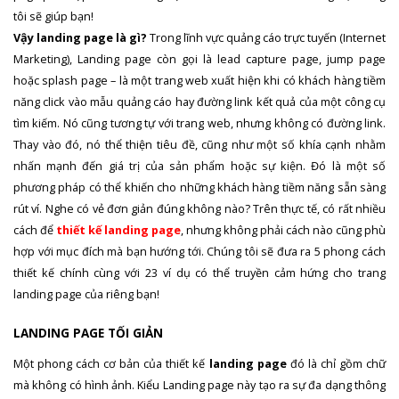
tôi sẽ giúp bạn!
Vậy landing page là gì?
Trong lĩnh vực quảng cáo trực tuyến (Internet
Marketing), Landing page còn gọi là lead capture page, jump page
hoặc splash page – là một trang web xuất hiện khi có khách hàng tiềm
năng click vào mẫu quảng cáo hay đường link kết quả của một công cụ
tìm kiếm. Nó cũng tương tự với trang web, nhưng không có đường link.
Thay vào đó, nó thể thiện tiêu đề, cũng như một số khía cạnh nhằm
nhấn mạnh đến giá trị của sản phẩm hoặc sự kiện. Đó là một số
phương pháp có thể khiến cho những khách hàng tiềm năng sẵn sàng
rút ví. Nghe có vẻ đơn giản đúng không nào? Trên thực tế, có rất nhiều
cách để
thiết kế landing page
, nhưng không phải cách nào cũng phù
hợp với mục đích mà bạn hướng tới. Chúng tôi sẽ đưa ra 5 phong cách
thiết kế chính cùng với 23 ví dụ có thể truyền cảm hứng cho trang
landing page của riêng bạn!
LANDING PAGE TỐI GIẢN
Một phong cách cơ bản của thiết kế
landing page
đó là chỉ gồm chữ
mà không có hình ảnh. Kiểu Landing page này tạo ra sự đa dạng thông