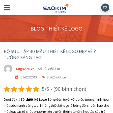
BLOG THIẾT KẾ LOGO
BỘ SƯU TẬP 30 MẪU THIẾT KẾ LOGO ĐẸP VỀ Ý
TƯỞNG SÁNG TẠO
LogoArt.vn
|
Số bài viết: 310
01/02/2013
3.862 lượt xem
5/5 - (90 bình chọn)
Dưới đây là 30
thiết kế Logo
Bóng đèn tuyệt vời , biểu tượng minh họa
một sức mạnh sáng tạo. Những thiết kế logo là bóng đèn hoàn hảo cho
một loạt các tổ chức phương tiện truyền thông tư vấn, học tập của trẻ