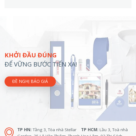
KHỞI ĐẦU ĐÚNG
ĐỂ VỮNG BƯỚC TIẾN XA!
ĐỀ NGHỊ BÁO GIÁ
TP HN:
Tầng 3, Tòa nhà Stellar
TP HCM:
Lầu 3, Toà nhà