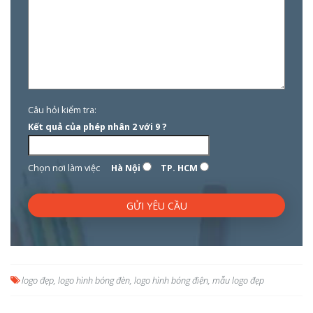
Câu hỏi kiểm tra:
Kết quả của phép nhân 2 với 9 ?
Chọn nơi làm việc
Hà Nội
TP. HCM
logo đẹp
,
logo hình bóng đèn
,
logo hình bóng điện
,
mẫu logo đẹp