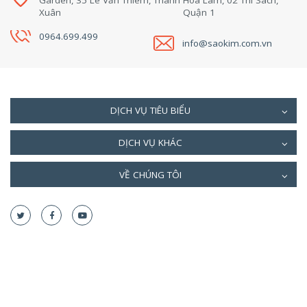
Garden, 35 Lê Văn Thiêm, Thanh
Hoa Lâm, 02 Thi Sách,
Xuân
Quận 1
0964.699.499
info@saokim.com.vn
DỊCH VỤ TIÊU BIỂU
DỊCH VỤ KHÁC
VỀ CHÚNG TÔI