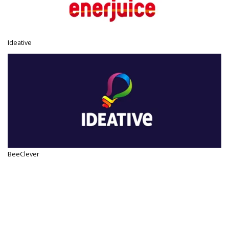
Ideative
BeeClever