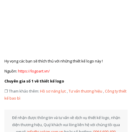
Hy vọng các bạn sẽ thích thú với những thiết kế logo này !
Nguồn:
https://logoart.vn/
Chuyên gia số 1 về thiết kế logo
❐ Tham khảo thêm:
Hồ sơ năng lực
,
Tư vấn thương hiệu
,
Công ty thiết
kế bao bì
Để nhận được thông tin và tư vấn về dịch vụ thiết kế logo, nhận
diện thương hiệu, Quý khách vui lòng liên hệ với chúng tôi qua
email:
info@saokim.com.vn
hoặc số hotline:
0964.699.499
.