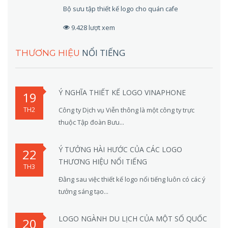
Bộ sưu tập thiết kế logo cho quán cafe
9.428 lượt xem
NỔI TIẾNG
THƯƠNG HIỆU
Ý NGHĨA THIẾT KẾ LOGO VINAPHONE
19
TH2
Công ty Dịch vụ Viễn thông là một công ty trực
thuộc Tập đoàn Bưu...
Ý TƯỞNG HÀI HƯỚC CỦA CÁC LOGO
22
THƯƠNG HIỆU NỔI TIẾNG
TH3
Đằng sau việc thiết kế logo nổi tiếng luôn có các ý
tưởng sáng tạo...
LOGO NGÀNH DU LỊCH CỦA MỘT SỐ QUỐC
20