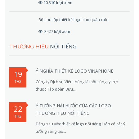
10.310 lượt xem
Bộ sưu tập thiết kế logo cho quán cafe
9.427 lượt xem
NỔI TIẾNG
THƯƠNG HIỆU
Ý NGHĨA THIẾT KẾ LOGO VINAPHONE
19
TH2
Công ty Dịch vụ Viễn thông là một công ty trực
thuộc Tập đoàn Bưu...
Ý TƯỞNG HÀI HƯỚC CỦA CÁC LOGO
22
THƯƠNG HIỆU NỔI TIẾNG
TH3
Đằng sau việc thiết kế logo nổi tiếng luôn có các ý
tưởng sáng tạo...