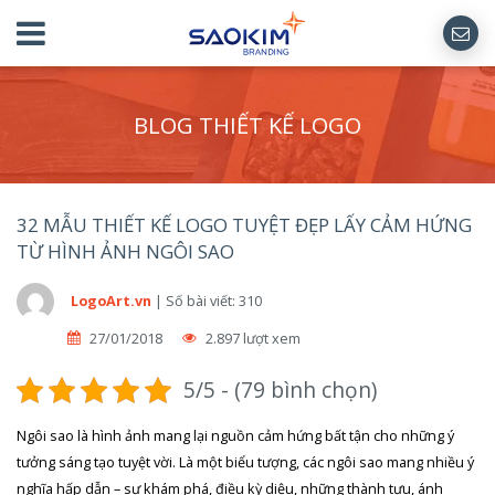
BLOG THIẾT KẾ LOGO
32 MẪU THIẾT KẾ LOGO TUYỆT ĐẸP LẤY CẢM HỨNG
TỪ HÌNH ẢNH NGÔI SAO
LogoArt.vn
|
Số bài viết: 310
27/01/2018
2.897 lượt xem
5/5 - (79 bình chọn)
Ngôi sao là hình ảnh mang lại nguồn cảm hứng bất tận cho những ý
tưởng sáng tạo tuyệt vời. Là một biểu tượng, các ngôi sao mang nhiều ý
nghĩa hấp dẫn – sự khám phá, điều kỳ diệu, những thành tựu, ánh