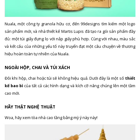
Nuala, một công ty granola hữu cơ, đến 99designs tìm kiếm một logo
sản phẩm mới, và nhà thiết kế Martis Lupis đã tạo ra gói sản phẩm đầy
đủ: một túi giấy đựng lọ với nắp giấy phù hợp. Cùng với nhau, màu sắc
và kết cấu của những yếu tố này truyển đạt một câu chuyện về thương
hiệu hoàn toàn tự nhiên của Nuala.
NGOÀI HỘP, CHAI VÀ TÚI XÁCH
Đôi khi hộp, chai hoặc túi sẽ không hiệu quả. Dưới đây là một số
thiết
kế bao bì
của tất cả các hình dạng và kích cỡ nâng chúng lên một tầm
cao mới.
HÃY THẬT NGHỆ THUẬT
Woa, hãy xem tòa nhà cao tầng bằng mỳ ý này này!