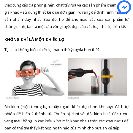
Việc cung cấp xà phòng, nến, chất tẩy rửa và các sản phẩm chăm sóc tại
gia khác – sử dụng thiết kế chai đơn giản, rõ ràng để định hình một loại
sản phẩm duy nhất. Sau đó, họ để cho màu sắc của sản phẩm tự
chứng minh, tạo ra một cầu vồng tuyệt đẹp của các loại chai lọ trên kệ.
KHÔNG CHỈ LÀ MỘT CHIẾC LỌ
Tại sao không biến chiếc lọ thành thứ ý nghĩa hơn thế?
Bia kính (Hiện tượng bạn thấy người khác đẹp hơn khi say): Cách tự
nhiên để biến 2 thành 10. Chuẩn bị chơi với đôi kính bia? Cốc rượu
vang màu hồng in các kiểu kính mắt khác nhau trên các chai rượu để
bạn có thể tìm thấy kết hợp hoàn hảo của mình cho bữa ăn kế tiếp.