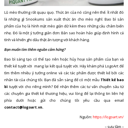
Lũ mèo thường rất quạu quọ. Thức ăn của nó cũng nên thế. Ít nhất đó
là những gì Snookums sản xuất thức ăn cho mèo nghĩ. Bao bì sản
phẩm của họ là hình mặt mèo giận dữ kèm theo những câu châm biến
nhẹ. Đó là một ý tưởng giản đơn: Bản sao hoàn hảo giúp định hình cá
tính và khiến ghi dấu thật ấn tượng với khách hàng.
Bạn muốn tìm thêm nguồn cảm hứng?
Bao bì sáng tạo có thể tạo nên hoặc hủy hoại sản phẩm của bạn và
thiết kế tuyệt vời mang lại kết quả tuyệt vời. Hãy khám phá LogoArt để
tìm thêm nhiều ý tưởng online và các tác phẩm được thiết kế bởi các
nhân tài của chúng tôi. Bạn đã sẵn sàng để có một mẫu
Thiết kế bao
bì
tuyệt vời cho riêng mình? Để nhận thêm các tư vấn chuyên sâu từ
các chuyên gia thiết kế thương hiệu, vui lòng để lại thông tin liên hệ
phía dưới hoặc gửi cho chúng tôi yêu cầu qua email
contact@logoart.vn.
Nguồn:
https://logoart.vn/
– sưu tầm –