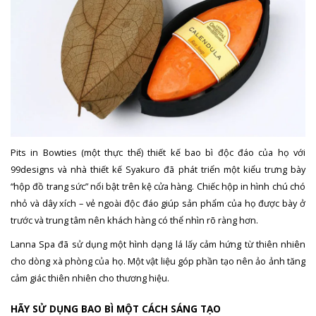
Pits in Bowties (một thực thể) thiết kế bao bì độc đáo của họ với
99designs và nhà thiết kế Syakuro đã phát triển một kiểu trưng bày
“hộp đồ trang sức” nổi bật trên kệ cửa hàng. Chiếc hộp in hình chú chó
nhỏ và dây xích – vẻ ngoài độc đáo giúp sản phẩm của họ được bày ở
trước và trung tâm nên khách hàng có thể nhìn rõ ràng hơn.
Lanna Spa đã sử dụng một hình dạng lá lấy cảm hứng từ thiên nhiên
cho dòng xà phòng của họ. Một vật liệu góp phần tạo nên ảo ảnh tăng
cảm giác thiên nhiên cho thương hiệu.
HÃY SỬ DỤNG BAO BÌ MỘT CÁCH SÁNG TẠO