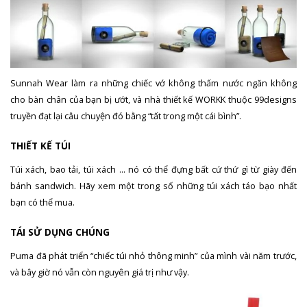
Sunnah Wear làm ra những chiếc vớ không thấm nước ngăn không
cho bàn chân của bạn bị ướt, và nhà thiết kế WORKK thuộc 99designs
truyền đạt lại câu chuyện đó bằng “tất trong một cái bình”.
THIẾT KẾ TÚI
Túi xách, bao tải, túi xách … nó có thể đựng bất cứ thứ gì từ giày đến
bánh sandwich. Hãy xem một trong số những túi xách táo bạo nhất
bạn có thể mua.
TÁI SỬ DỤNG CHÚNG
Puma đã phát triển “chiếc túi nhỏ thông minh” của mình vài năm trước,
và bây giờ nó vẫn còn nguyên giá trị như vậy.