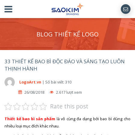
BLOG THIẾT KẾ LOGO
33 THIẾT KẾ BAO BÌ ĐỘC ĐÁO VÀ SÁNG TẠO LUÔN
THỊNH HÀNH
LogoArt.vn
|
Số bài viết: 310
26/08/2018
2.617 lượt xem
Rate this post
Thiết kế bao bì sản phẩm
là vô cùng đa dạng bởi bao bì dùng cho
nhiều loại mục đích khác nhau.