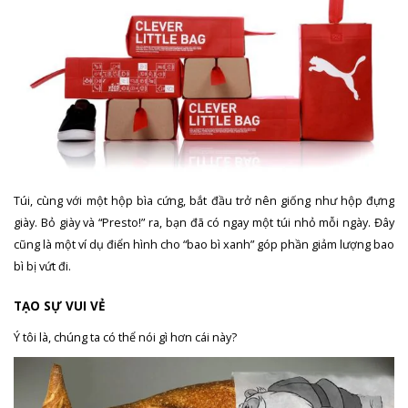
Túi, cùng với một hộp bìa cứng, bắt đầu trở nên giống như hộp đựng
giày. Bỏ giày và “Presto!” ra, bạn đã có ngay một túi nhỏ mỗi ngày. Đây
cũng là một ví dụ điển hình cho “bao bì xanh” góp phần giảm lượng bao
bì bị vứt đi.
TẠO SỰ VUI VẺ
Ý tôi là, chúng ta có thể nói gì hơn cái này?