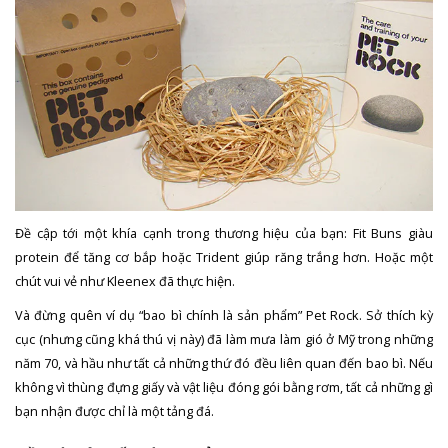
Đề cập tới một khía cạnh trong thương hiệu của bạn: Fit Buns giàu
protein để tăng cơ bắp hoặc Trident giúp răng trắng hơn. Hoặc một
chút vui vẻ như Kleenex đã thực hiện.
Và đừng quên ví dụ “bao bì chính là sản phẩm” Pet Rock. Sở thích kỳ
cục (nhưng cũng khá thú vị này) đã làm mưa làm gió ở Mỹ trong những
năm 70, và hầu như tất cả những thứ đó đều liên quan đến bao bì. Nếu
không vì thùng đựng giấy và vật liệu đóng gói bằng rơm, tất cả những gì
bạn nhận được chỉ là một tảng đá.