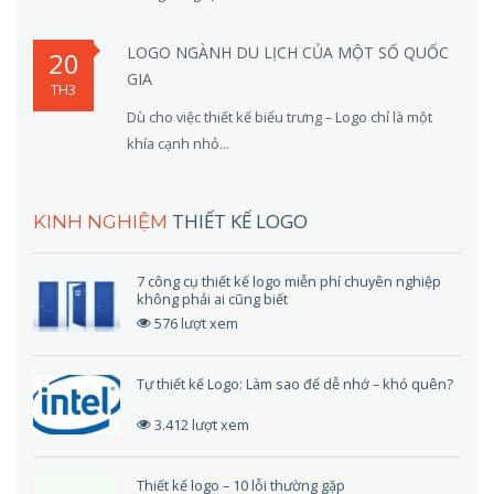
LOGO NGÀNH DU LỊCH CỦA MỘT SỐ QUỐC
20
GIA
TH3
Dù cho việc thiết kế biểu trưng – Logo chỉ là một
khía cạnh nhỏ...
THIẾT KẾ LOGO
KINH NGHIỆM
7 công cụ thiết kế logo miễn phí chuyên nghiệp
không phải ai cũng biết
576 lượt xem
Tự thiết kế Logo: Làm sao để dễ nhớ – khó quên?
3.412 lượt xem
Thiết kế logo – 10 lỗi thường gặp