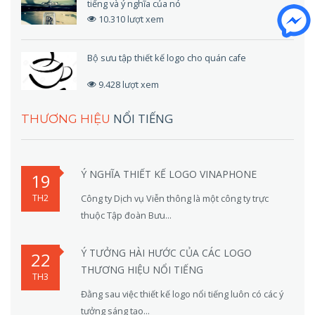
tiếng và ý nghĩa của nó
10.310 lượt xem
Bộ sưu tập thiết kế logo cho quán cafe
9.428 lượt xem
NỔI TIẾNG
THƯƠNG HIỆU
Ý NGHĨA THIẾT KẾ LOGO VINAPHONE
19
TH2
Công ty Dịch vụ Viễn thông là một công ty trực
thuộc Tập đoàn Bưu...
Ý TƯỞNG HÀI HƯỚC CỦA CÁC LOGO
22
THƯƠNG HIỆU NỔI TIẾNG
TH3
Đằng sau việc thiết kế logo nổi tiếng luôn có các ý
tưởng sáng tạo...