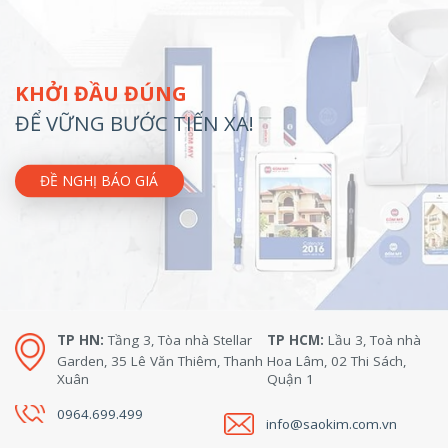
KHỞI ĐẦU ĐÚNG
ĐỂ VỮNG BƯỚC TIẾN XA!
ĐỀ NGHỊ BÁO GIÁ
TP HN:
Tầng 3, Tòa nhà Stellar
TP HCM:
Lầu 3, Toà nhà
Garden, 35 Lê Văn Thiêm, Thanh
Hoa Lâm, 02 Thi Sách,
Xuân
Quận 1
0964.699.499
info@saokim.com.vn