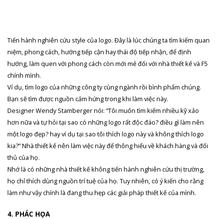
Tiến hành nghiên cứu style của logo. Đây là lúc chúng ta tìm kiếm quan
niệm, phong cách, hướng tiếp cận hay thái độ tiếp nhận, để định
hướng, làm quen với phong cách còn mới mẻ đối với nhà thiết kế và F5
chính mình.
Ví dụ, tìm logo của những công ty cùng ngành rồi bình phẩm chúng.
Bạn sẽ tìm được nguồn cảm hứng trong khi làm việc này.
Designer Wendy Stamberger nói: “Tôi muốn tìm kiếm nhiều kỹ xảo
hơn nữa và tự hỏi tại sao có những logo rất độc đáo? điều gì làm nên
một logo đẹp? hay ví dụ tại sao tôi thích logo này và không thích logo
kia?” Nhà thiết kế nên làm việc này để thông hiểu về khách hàng và đối
thủ của họ.
Nhớ là có những nhà thiết kế không tiến hành nghiên cứu thị trường,
họ chỉ thích dùng nguồn trí tuệ của họ. Tuy nhiên, có ý kiến cho rằng
làm như vậy chính là đang thu hẹp các giải pháp thiết kế của mình.
4. PHÁC HỌA