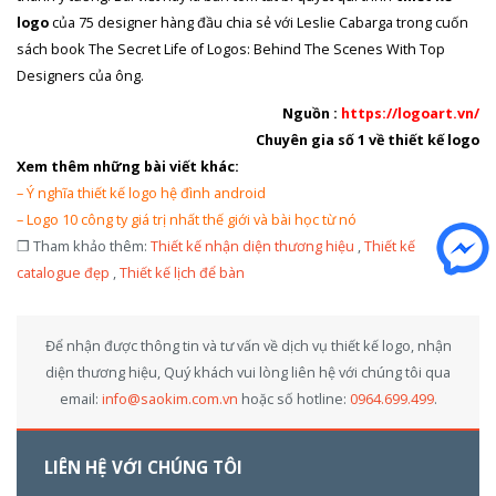
logo
của 75 designer hàng đầu chia sẻ với Leslie Cabarga trong cuốn
sách book The Secret Life of Logos: Behind The Scenes With Top
Designers của ông.
Nguồn :
https://logoart.vn/
Chuyên gia số 1 về thiết kế logo
Xem thêm những bài viết khác:
–
Ý nghĩa thiết kế logo hệ đình android
–
Logo 10 công ty giá trị nhất thế giới và bài học từ nó
❐ Tham khảo thêm:
Thiết kế nhận diện thương hiệu
,
Thiết kế
catalogue đẹp
,
Thiết kế lịch để bàn
Để nhận được thông tin và tư vấn về dịch vụ thiết kế logo, nhận
diện thương hiệu, Quý khách vui lòng liên hệ với chúng tôi qua
email:
info@saokim.com.vn
hoặc số hotline:
0964.699.499
.
LIÊN HỆ VỚI CHÚNG TÔI