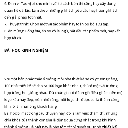
6. Định vị: Tạo vị trí cho mình với tư cách bên thi công hay xây dựng
quan hệ dài lâu. Làm theo những gì khách yêu cầu hay hướng khách
đến giải pháp tốt nhất.
7. Thuyết trình: Chọn một vài tác phẩm hay toàn bộ bộ sưu tập.
8. Ăn mừng: Uống bia, ăn sô cô la, ngủ, bắt đầu tác phẩm mới, hay kết
hợp tất cả.
BÀI HỌC KINH NGHIỆM
Với một bản phác thảo ý tưởng, mỗi nhà thiết kế sẽ có ý tưởng riêng,
100 nhà thiết kế sẽ cho ra 100 logo khác nhau, chỉ có một vài trường
hợp trông hơi giống nhau. Dù chúng ta có đánh giá điều gì làm nên một
logo xấu hay đẹp, nên nhớ rằng, một logo chỉ được coi là thành công
khi nó làm hài lòng khách hàng.
Bài học bí mật trong câu chuyện này, đó là làm việc chăm chỉ, nhưng
chìa khóa của thành công lại là đừng quá cứng nhắc trong khi hình
thành ý tưởng. Bài viết này là bản tóm tắt bí quyết qui trình
thiết kế