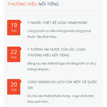
NỔI TIẾNG
THƯƠNG HIỆU
Ý NGHĨA THIẾT KẾ LOGO VINAPHONE
19
TH2
Công ty Dịch vụ Viễn thông là một công ty trực
thuộc Tập đoàn Bưu...
Ý TƯỞNG HÀI HƯỚC CỦA CÁC LOGO
22
THƯƠNG HIỆU NỔI TIẾNG
TH3
Đằng sau việc thiết kế logo nổi tiếng luôn có các ý
tưởng sáng tạo...
LOGO NGÀNH DU LỊCH CỦA MỘT SỐ QUỐC
20
GIA
TH3
Dù cho việc thiết kế biểu trưng – Logo chỉ là một
khía cạnh nhỏ...