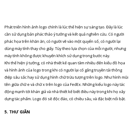
Phát triển hình ảnh logo chính là lúc thể hiện sự sáng tạo. Đây là lúc
cần sử dụng bản phác thảo ý tưởng và kết quả nghiên cứu. Có người
phác họa trên khăn ăn, có người vẽ vào một quyển sổ, có người lại
dùng máy tính thay cho giấy. Tùy theo lựa chọn của mỗi người, nhưng
máy tính không được khuyến khích sử dụng trong bước này.
Khi thể hiện ý tưởng, có nhà thiết kế quan tâm nhiều đến kiểu đồ họa
và hình ảnh của logo trong khi có người lại cố gắng truyền tải thông
điệp sâu sắc hay sử dụng hình chữ trừu tượng trên logo. Như hình mũi
tên giữa chữ e và chữ x trên logo của FedEx. Những kiểu logo này tác
động mạnh tới khán giả và nhà thiết kế biết điều này trong khi họ xây
dựng tác phẩm. Logo đó sẽ độc đáo, có chiều sâu, và đặc biệt nổi bật.
5. THƯ GIÃN