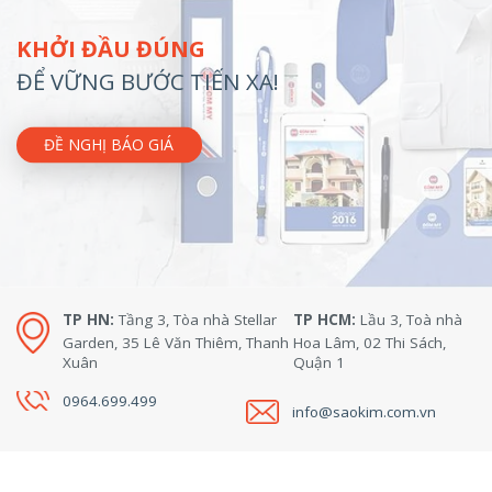
KHỞI ĐẦU ĐÚNG
ĐỂ VỮNG BƯỚC TIẾN XA!
ĐỀ NGHỊ BÁO GIÁ
TP HN:
Tầng 3, Tòa nhà Stellar
TP HCM:
Lầu 3, Toà nhà
Garden, 35 Lê Văn Thiêm, Thanh
Hoa Lâm, 02 Thi Sách,
Xuân
Quận 1
0964.699.499
info@saokim.com.vn