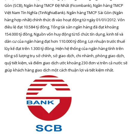
Gòn (SCB), Ngân hàng TMCP Đệ Nhất (Ficombank), Ngân hàng TMCP
Việt Nam Tín Nghĩa (TinNghiaBank). Ngân hàng TMCP Sài Gòn (Ngân
hàng hợp nhất) chính thức đi vào hoạt động từ ngày 01/01/2012. Vốn
điều lệ đạt 10.584 tỷ đồng, Tổng tài sản ngân hàng đã đạt khoảng
154.000 tỷ đồng, Nguồn vốn huy động từ tổ chức tín dụng, kinh tế và
dân cư của ngân hàng đạt hơn 110.000 tỷ đồng. Lợi nhuận trước thuế
lũy kế đạt trên 1.300 tỷ đồng. Hiện hệ thống của ngân hàng tính trên
tổng số lượng trụ sở chính, sở giao dịch, chi nhánh, phòng giao dịch,
quỹ tiết kiệm, và điểm giao dịch ước khoảng 230 đơn vị trên cả nước sẽ
giúp khách hàng giao dịch một cách thuận lợi và tiết kiệm nhất.