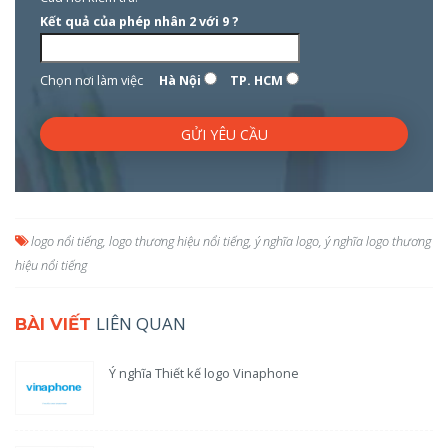
Kết quả của phép nhân 2 với 9 ?
Chọn nơi làm việc
Hà Nội
TP. HCM
logo nổi tiếng
,
logo thương hiệu nổi tiếng
,
ý nghĩa logo
,
ý nghĩa logo thương
hiệu nổi tiếng
LIÊN QUAN
BÀI VIẾT
Ý nghĩa Thiết kế logo Vinaphone