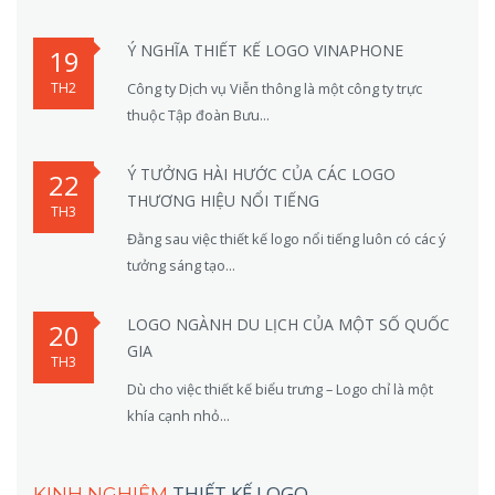
Ý NGHĨA THIẾT KẾ LOGO VINAPHONE
19
TH2
Công ty Dịch vụ Viễn thông là một công ty trực
thuộc Tập đoàn Bưu...
Ý TƯỞNG HÀI HƯỚC CỦA CÁC LOGO
22
THƯƠNG HIỆU NỔI TIẾNG
TH3
Đằng sau việc thiết kế logo nổi tiếng luôn có các ý
tưởng sáng tạo...
LOGO NGÀNH DU LỊCH CỦA MỘT SỐ QUỐC
20
GIA
TH3
Dù cho việc thiết kế biểu trưng – Logo chỉ là một
khía cạnh nhỏ...
THIẾT KẾ LOGO
KINH NGHIỆM