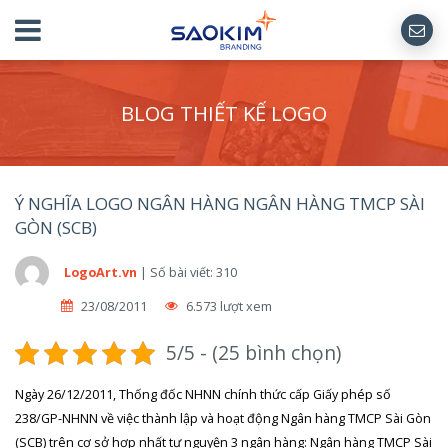
BLOG THIẾT KẾ LOGO
Ý NGHĨA LOGO NGÂN HÀNG NGÂN HÀNG TMCP SÀI
GÒN (SCB)
LogoArt.vn
|
Số bài viết: 310
23/08/2011
6.573 lượt xem
5/5 - (25 bình chọn)
Ngày 26/12/2011, Thống đốc NHNN chính thức cấp Giấy phép số
238/GP-NHNN về việc thành lập và hoạt động Ngân hàng TMCP Sài Gòn
(SCB) trên cơ sở hợp nhất tự nguyện 3 ngân hàng: Ngân hàng TMCP Sài