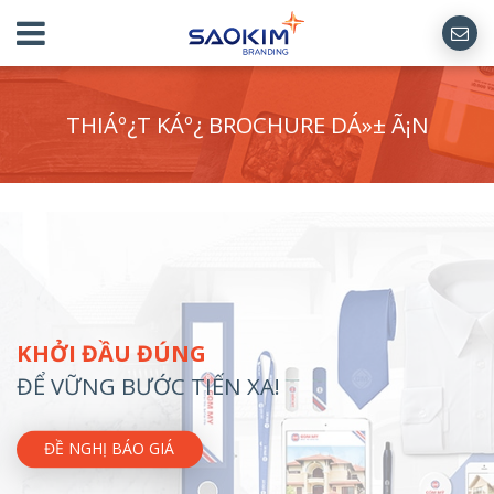
THIÁº¿T KÁº¿ BROCHURE DÁ»± Ã¡N
KHỞI ĐẦU ĐÚNG
ĐỂ VỮNG BƯỚC TIẾN XA!
ĐỀ NGHỊ BÁO GIÁ