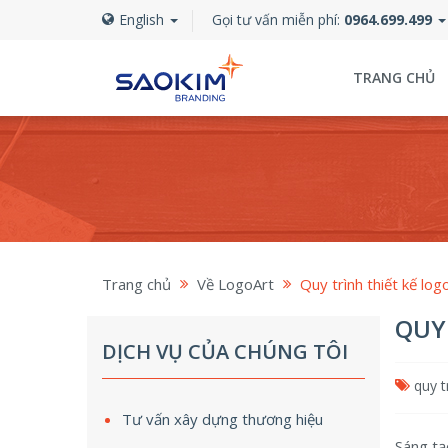
English
Gọi tư vấn miễn phí:
0964.699.499
TRANG CHỦ
Trang chủ
Về LogoArt
Quy trình thiết kế log
QUY
DỊCH VỤ CỦA CHÚNG TÔI
quy t
Tư vấn xây dựng thương hiệu
Sáng tạ