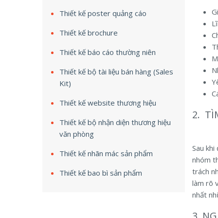
G
Thiết kế poster quảng cáo
L
Thiết kế brochure
Ch
T
Thiết kế báo cáo thường niên
M
N
Thiết kế bộ tài liệu bán hàng (Sales
Yê
Kit)
C
Thiết kế website thương hiệu
2. T
Thiết kế bộ nhận diện thương hiệu
văn phòng
Sau khi
Thiết kế nhãn mác sản phẩm
nhóm th
trách n
Thiết kế bao bì sản phẩm
làm rõ 
nhất nh
3. N