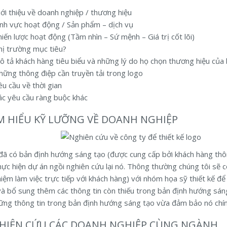
iới thiệu về doanh nghiệp / thương hiệu
ĩnh vực hoạt động / Sản phẩm – dịch vụ
iến lược hoạt động (Tầm nhìn – Sứ mệnh – Giá trị cốt lõi)
hị trường mục tiêu?
ô tả khách hàng tiêu biểu và những lý do họ chọn thương hiệu của
hững thông điệp cần truyền tải trong logo
u cầu về thời gian
ác yêu cầu ràng buộc khác
ÌM HIỂU KỸ LƯỠNG VỀ DOANH NGHIỆP
 đã có bản định hướng sáng tạo (được cung cấp bởi khách hàng thôn
ực hiện dự án ngồi nghiên cứu lại nó. Thông thường chúng tôi sẽ 
hiệm làm việc trực tiếp với khách hàng) với nhóm họa sỹ thiết kế để
và bổ sung thêm các thông tin còn thiếu trong bản định hướng sán
ững thông tin trong bản định hướng sáng tạo vừa đảm bảo nó chính
GHIÊN CỨU CÁC DOANH NGHIỆP CÙNG NGÀNH