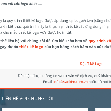
uan với các logo khác ….
y là quy trình thiết kế logo được áp dụng tại LogoArt.vn (cũng như
u khi kết thúc quá trình này là thực hiện thiết kế các ứng dụng nhậ
a cho mẫu thiết kế logo vừa được hoàn tất.
thể liên hệ với chúng tôi để tìm hiểu sâu hơn về
quy trình x
gay dự án
thiết kế logo
của bạn bằng cách bấm vào nút dướ
Đặt T.kế Logo
Để nhận được thông tin và tư vấn về dịch vụ, quý khách v
Email:
info@saokim.com.vn
hoặc số hotli
LIÊN HỆ VỚI CHÚNG TÔI