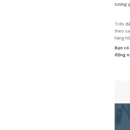
tương q
Trên đâ
theo sa
hàng hó
Bạn có 
động n