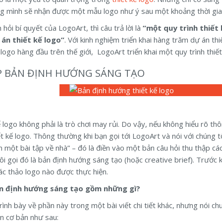
g mình sẽ nhận được một mẫu logo như ý sau một khoảng thời gian
hỏi bí quyết của LogoArt, thì câu trả lời là
“một quy trình thiết
án thiết kế logo”
. Với kinh nghiệm triển khai hàng trăm dự án thi
ế logo hàng đầu trên thế giới, LogoArt triển khai một quy trình th
ẬP BẢN ĐỊNH HƯỚNG SÁNG TẠO
ế logo không phải là trò chơi may rủi. Do vậy, nếu không hiểu rõ th
t kế logo. Thông thường khi bạn gọi tới LogoArt và nói với chúng tô
m một bài tập về nhà” – đó là điền vào một bản câu hỏi thu thập cá
ôi gọi đó là bản định hướng sáng tạo (hoặc creative brief). Trước 
c thảo logo nào được thực hiện.
n định hướng sáng tạo gồm những gì?
trình bày về phần này trong một bài viết chi tiết khác, nhưng nói 
in cơ bản như sau: