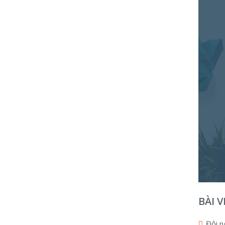
BÀI 
Đội n