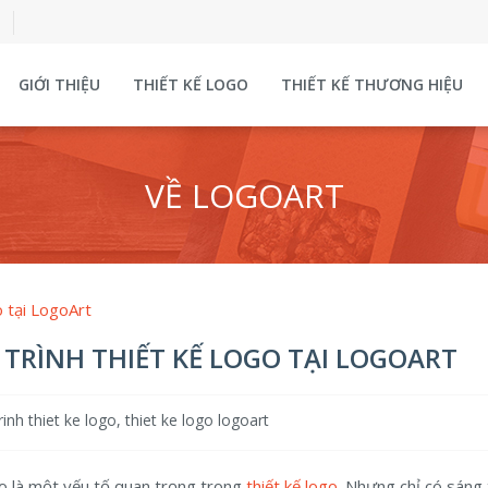
GIỚI THIỆU
THIẾT KẾ LOGO
THIẾT KẾ THƯƠNG HIỆU
VỀ LOGOART
o tại LogoArt
 TRÌNH THIẾT KẾ LOGO TẠI LOGOART
rinh thiet ke logo
,
thiet ke logo logoart
o là một yếu tố quan trọng trong
thiết kế logo
. Nhưng chỉ có sáng 