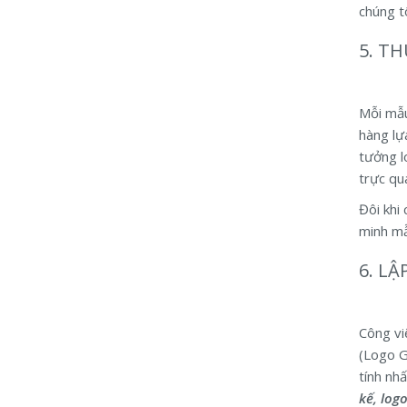
chúng t
5. T
Mỗi mẫu
hàng lự
tưởng l
trực qu
Đôi khi
minh mẫ
6. L
Công vi
(Logo G
tính nh
kế, log