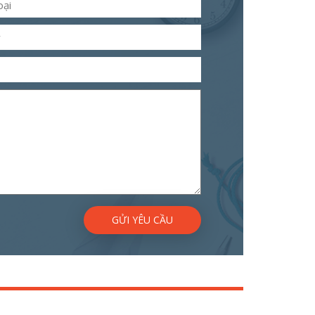
GỬI YÊU CẦU