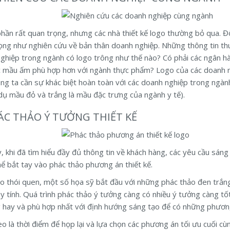
phần rất quan trọng, nhưng các nhà thiết kế logo thường bỏ qua. Đ
ọng như nghiên cứu về bản thân doanh nghiệp. Những thông tin thu đ
ghiệp trong ngành có logo trông như thế nào? Có phải các ngân h
c mầu ấm phù hợp hơn với ngành thực phẩm? Logo của các doanh ng
úng ta cần sự khác biệt hoàn toàn với các doanh nghiệp trong ngà
 dụ mầu đỏ và trắng là mầu đặc trưng của ngành y tế).
HÁC THẢO Ý TƯỞNG THIẾT KẾ
, khi đã tìm hiểu đầy đủ thông tin về khách hàng, các yêu cầu sán
hể bắt tay vào phác thảo phương án thiết kế.
o thói quen, một số họa sỹ bắt đầu với những phác thảo đen trắng 
y tính. Quá trình phác thảo ý tưởng càng có nhiều ý tưởng càng tốt.
 hay và phù hợp nhất với định hướng sáng tạo để có những phương
eo là thời điểm để họp lại và lựa chọn các phương án tối ưu cuối c