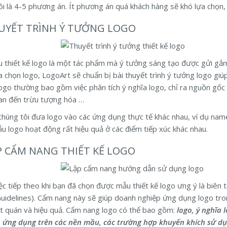
ôi là 4-5 phương án. Ít phương án quá khách hàng sẽ khó lựa chọn
HUYẾT TRÌNH Ý TƯỞNG LOGO
 thiết kế logo là một tác phẩm mà ý tưởng sáng tạo được gửi gắm
a chọn logo, LogoArt sẽ chuẩn bị bài thuyết trình ý tưởng logo giúp
ogo thường bao gồm việc phân tích ý nghĩa logo, chỉ ra nguồn gốc c
an đến trừu tượng hóa …
 chúng tôi đưa logo vào các ứng dụng thực tế khác nhau, ví dụ na
u logo hoạt động rất hiệu quả ở các điểm tiếp xúc khác nhau.
ẬP CẨM NANG THIẾT KẾ LOGO
ệc tiếp theo khi bạn đã chọn được mẫu thiết kế logo ưng ý là biên 
uidelines). Cẩm nang này sẽ giúp doanh nghiệp ứng dụng logo tr
ất quán và hiệu quả. Cẩm nang logo có thể bao gồm:
logo, ý nghĩa l
o ứng dụng trên các nền mầu, các trường hợp khuyến khích sử dụ