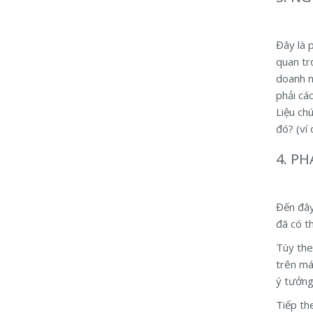
Đây là 
quan tr
doanh n
phải cá
Liệu ch
đó? (ví
4. P
Đến đây
đã có t
Tùy the
trên má
ý tưởng
Tiếp th