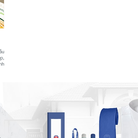
ẫu
ệp,
nh