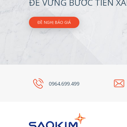
ĐỂ VỮNG BƯỚC TIẾN XA
ĐỀ NGHỊ BÁO GIÁ
0964.699.499