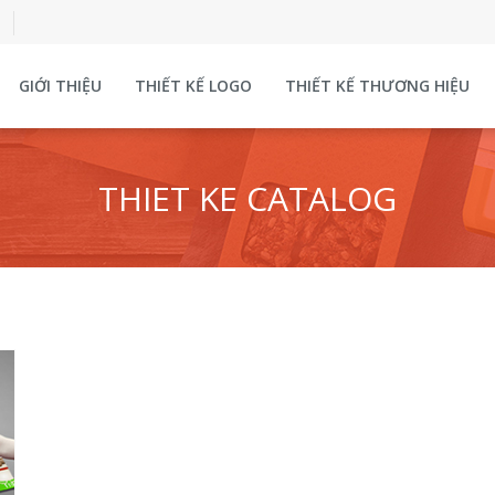
GIỚI THIỆU
THIẾT KẾ LOGO
THIẾT KẾ THƯƠNG HIỆU
THIET KE CATALOG