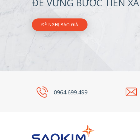
ĐỂ VỮNG BƯỚC TIẾN XA
ĐỀ NGHỊ BÁO GIÁ
0964.699.499