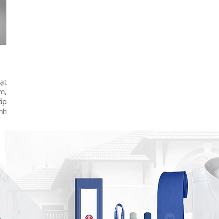
ạt
m,
ấp
ành