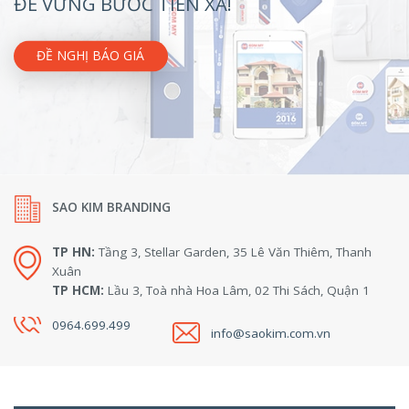
ĐỂ VỮNG BƯỚC TIẾN XA!
ĐỀ NGHỊ BÁO GIÁ
SAO KIM BRANDING
TP HN:
Tầng 3, Stellar Garden, 35 Lê Văn Thiêm, Thanh
Xuân
TP HCM:
Lầu 3, Toà nhà Hoa Lâm, 02 Thi Sách, Quận 1
0964.699.499
info@saokim.com.vn