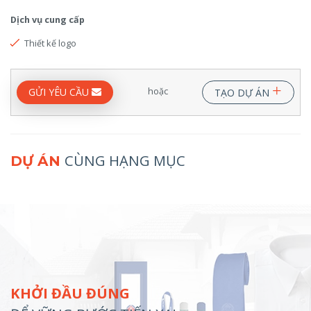
Dịch vụ cung cấp
Thiết kế logo
+
hoặc
GỬI YÊU CẦU
TẠO DỰ ÁN
CÙNG HẠNG MỤC
DỰ ÁN
KHỞI ĐẦU ĐÚNG