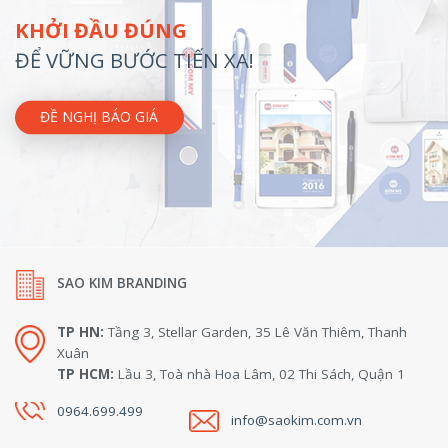
KHỞI ĐẦU ĐÚNG
ĐỂ VỮNG BƯỚC TIẾN XA!
ĐỀ NGHỊ BÁO GIÁ
SAO KIM BRANDING
TP HN:
Tầng 3, Stellar Garden, 35 Lê Văn Thiêm, Thanh
Xuân
TP HCM:
Lầu 3, Toà nhà Hoa Lâm, 02 Thi Sách, Quận 1
0964.699.499
info@saokim.com.vn