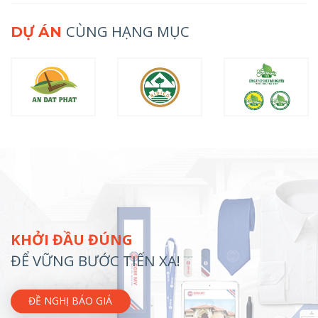
CÙNG HẠNG MỤC
DỰ ÁN
KHỞI ĐẦU ĐÚNG
ĐỂ VỮNG BƯỚC TIẾN XA!
ĐỀ NGHỊ BÁO GIÁ