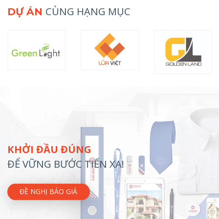
CÙNG HẠNG MỤC
DỰ ÁN
KHỞI ĐẦU ĐÚNG
ĐỂ VỮNG BƯỚC TIẾN XA!
ĐỀ NGHỊ BÁO GIÁ