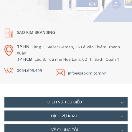
SAO KIM BRANDING
TP HN:
Tầng 3, Stellar Garden, 35 Lê Văn Thiêm, Thanh
Xuân
TP HCM:
Lầu 3, Toà nhà Hoa Lâm, 02 Thi Sách, Quận 1
0964.699.499
info@saokim.com.vn
DỊCH VỤ TIÊU BIỂU
DỊCH VỤ KHÁC
VỀ CHÚNG TÔI