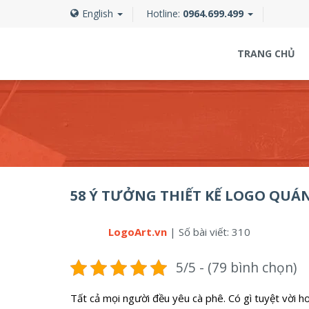
English
Hotline:
0964.699.499
TRANG CHỦ
58 Ý TƯỞNG THIẾT KẾ LOGO QUÁ
LogoArt.vn
|
Số bài viết: 310
5/5 - (79 bình chọn)
Tất cả mọi người đều yêu cà phê. Có gì tuyệt vời h