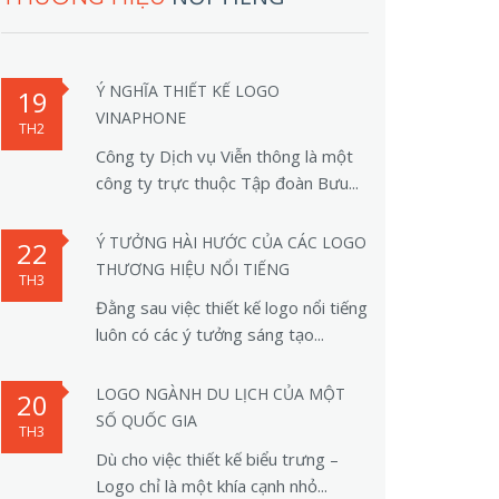
Ý NGHĨA THIẾT KẾ LOGO
19
VINAPHONE
TH2
Công ty Dịch vụ Viễn thông là một
công ty trực thuộc Tập đoàn Bưu...
Ý TƯỞNG HÀI HƯỚC CỦA CÁC LOGO
22
THƯƠNG HIỆU NỔI TIẾNG
TH3
Đằng sau việc thiết kế logo nổi tiếng
luôn có các ý tưởng sáng tạo...
LOGO NGÀNH DU LỊCH CỦA MỘT
20
SỐ QUỐC GIA
TH3
Dù cho việc thiết kế biểu trưng –
Logo chỉ là một khía cạnh nhỏ...