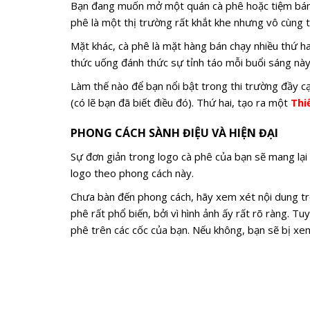
Bạn đang muốn mở một quán cà phê hoặc tiệm bánh
phê là một thị trường rất khắt khe nhưng vô cùng t
Mặt khác, cà phê là mặt hàng bán chạy nhiều thứ hai
thức uống đánh thức sự tỉnh táo mỗi buổi sáng này
Làm thế nào để bạn nổi bật trong thi trường đầy c
(có lẽ bạn đã biết điều đó). Thứ hai, tạo ra một
Thi
PHONG CÁCH SÀNH ĐIỆU VÀ HIỆN ĐẠI
Sự đơn giản trong logo cà phê của bạn sẽ mang lại 
logo theo phong cách này.
Chưa bàn đến phong cách, hãy xem xét nội dung t
phê rất phổ biến, bởi vì hình ảnh ấy rất rõ ràng. Tu
phê trên các cốc của bạn. Nếu không, bạn sẽ bị xe