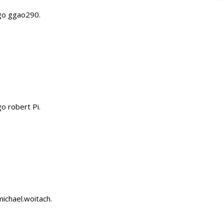
go ggao290.
o robert Pi.
ichael.woitach.