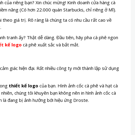
 của riêng bạn? Xin chúc mừng! Kinh doanh cửa hàng cà
iềm năng (Có hơn 22.000 quán Starbucks, chỉ riêng ở Mĩ).
 theo giá trị. Rõ ràng là chúng ta có nhu cầu rất cao về
.
ạnh tranh ấy? Thật dễ dàng. Đầu tiên, hãy pha cà phê ngon
ết kế logo
cà phê xuất sắc và bắt mắt.
cảm giác hiện đại. Rất nhiều công ty mới thành lập sử dụng
rong
thiết kế logo
của bạn. Hình ảnh cốc cà phê và hạt cà
y nhiên, chúng tôi khuyên bạn không nên in hình ảnh cốc cà
m là đang bị ảnh hưởng bới hiệu ứng Droste.