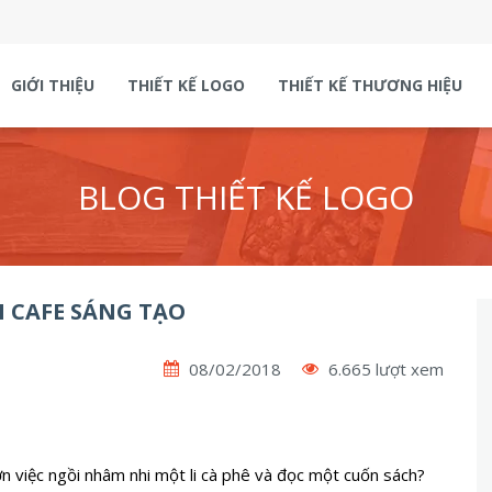
GIỚI THIỆU
THIẾT KẾ LOGO
THIẾT KẾ THƯƠNG HIỆU
BLOG THIẾT KẾ LOGO
N CAFE SÁNG TẠO
08/02/2018
6.665 lượt xem
ơn việc ngồi nhâm nhi một li cà phê và đọc một cuốn sách?