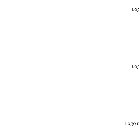
Lo
Log
Logo m