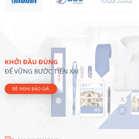
KHỞI ĐẦU ĐÚNG
ĐỂ VỮNG BƯỚC TIẾN XA!
ĐỀ NGHỊ BÁO GIÁ