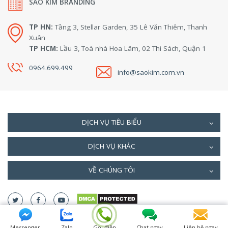
SAO KIM BRANDING
TP HN:
Tầng 3, Stellar Garden, 35 Lê Văn Thiêm, Thanh
Xuân
TP HCM:
Lầu 3, Toà nhà Hoa Lâm, 02 Thi Sách, Quận 1
0964.699.499
info@saokim.com.vn
DỊCH VỤ TIÊU BIỂU
DỊCH VỤ KHÁC
VỀ CHÚNG TÔI
Messenger
Zalo
Gọi điện
Chat ngay
Liên hệ ngay