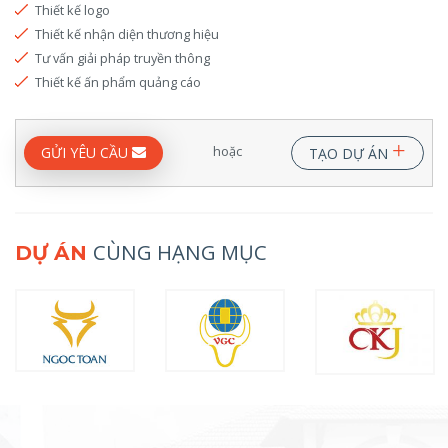
Thiết kế logo
Thiết kế nhận diện thương hiệu
Tư vấn giải pháp truyền thông
Thiết kế ấn phẩm quảng cáo
+
hoặc
GỬI YÊU CẦU
TẠO DỰ ÁN
CÙNG HẠNG MỤC
DỰ ÁN