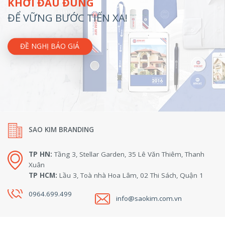
KHỞI ĐẦU ĐÚNG
ĐỂ VỮNG BƯỚC TIẾN XA!
ĐỀ NGHỊ BÁO GIÁ
SAO KIM BRANDING
TP HN:
Tầng 3, Stellar Garden, 35 Lê Văn Thiêm, Thanh
Xuân
TP HCM:
Lầu 3, Toà nhà Hoa Lâm, 02 Thi Sách, Quận 1
0964.699.499
info@saokim.com.vn