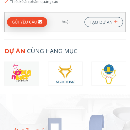
Thiết kế ấn phẩm quảng cáo
+
hoặc
GỬI YÊU CẦU
TẠO DỰ ÁN
CÙNG HẠNG MỤC
DỰ ÁN