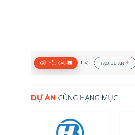
+
hoặc
GỬI YÊU CẦU
TẠO DỰ ÁN
CÙNG HẠNG MỤC
DỰ ÁN