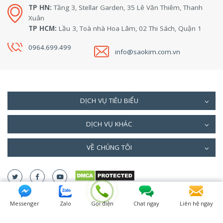
TP HN:
Tầng 3, Stellar Garden, 35 Lê Văn Thiêm, Thanh
Xuân
TP HCM:
Lầu 3, Toà nhà Hoa Lâm, 02 Thi Sách, Quận 1
0964.699.499
info@saokim.com.vn
DỊCH VỤ TIÊU BIỂU
DỊCH VỤ KHÁC
VỀ CHÚNG TÔI
Messenger
Zalo
Gọi điện
Chat ngay
Liên hệ ngay
4.7
(94%)
13490
votes