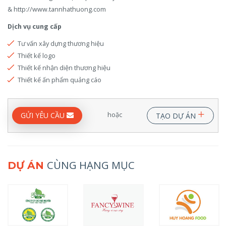
& http://www.tannhathuong.com
Dịch vụ cung cấp
Tư vấn xây dựng thương hiệu
Thiết kế logo
Thiết kế nhận diện thương hiệu
Thiết kế ấn phẩm quảng cáo
+
hoặc
GỬI YÊU CẦU
TẠO DỰ ÁN
CÙNG HẠNG MỤC
DỰ ÁN