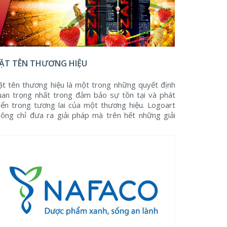
ẶT TÊN THƯƠNG HIỆU
ặt tên thương hiệu là một trong những quyết định
uan trọng nhất trong đảm bảo sự tồn tại và phát
riển trong tương lai của một thương hiệu. Logoart
hông chỉ đưa ra giải pháp mà trên hết những giải
háp đó đều đảm bảo 3 yếu tố ''Đảm bảo, an toàn và
ù hợp'' với thương hiệu doanh nghiệp