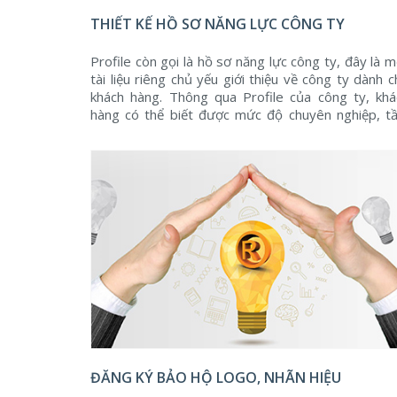
THIẾT KẾ HỒ SƠ NĂNG LỰC CÔNG TY
Profile còn gọi là hồ sơ năng lực công ty, đây là 
tài liệu riêng chủ yếu giới thiệu về công ty dành 
khách hàng. Thông qua Profile của công ty, khá
hàng có thể biết được mức độ chuyên nghiệp, t
cỡ, quy mô ngành nghề kinh doanh của công ty m
cách khái quát và đầy đủ nhất.
ĐĂNG KÝ BẢO HỘ LOGO, NHÃN HIỆU