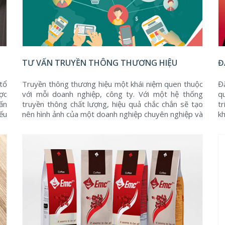
TƯ VẤN TRUYỀN THÔNG THƯƠNG HIỆU
Đ
tổ
Truyền thông thương hiệu một khái niệm quen thuộc
Đ
ợc
với mỗi doanh nghiệp, công ty. Với một hệ thống
q
ấn
truyền thông chất lượng, hiệu quả chắc chắn sẽ tạo
t
ếu
nên hình ảnh của một doanh nghiệp chuyên nghiệp và
k
ông
đồng thời quảng bá thương hiệu doanh nghiệp bay
p
xa hơn trong thị trường ...
ph