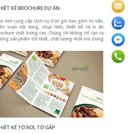
HIẾT KẾ BROCHURE DỰ ÁN
ao Kim cung cấp Dịch vụ trọn gói bao gồm tư vấn,
iên soạn nội dung, chụp hình, thiết kế và in ấn
rochure chất lượng cao. Chúng tôi không chỉ tạo ra
hững sản phẩm tốt nhất, chất lượng nhất mà chúng
ôi còn đảm bảo hoàn toàn những điều mà mình tạo
 về mặt sở hữu trí tuệ.
HIẾT KẾ TỜ RƠI, TỜ GẤP