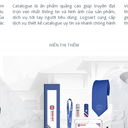
àm
Catalogue là ấn phẩm quảng cáo giúp truyền đạt
V
u.
trọn vẹn nhất thông tin và hình ảnh của sản phẩm,
th
của
dịch vụ tới tay người tiêu dùng. Logoart cung cấp
g
ác
dịch vụ thiết kế catalogue uy tín và nhanh chóng hành
t
ếu
đầu ...
ền
HIỂN THỊ THÊM
!