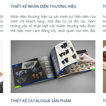
THIẾT KẾ NHẬN DIỆN THƯƠNG HIỆU
T
một
Nhận diện thương hiệu Là xác minh sự hiện diện của
S
cho
mình với khách hàng, nhà đầu tư và đối tác. Gồm
b
ch
những yếu tố nhận biết cấu thành thương hiệu được
b
ầm
thể hiện một cách đồng bộ, nhất quán tạo nên đặc
n
ột
điểm riêng giúp phân biệt thương hiệu đó với những
t
thương hiệu khác.
ra
THIẾT KẾ CATALOGUE SẢN PHẨM
T