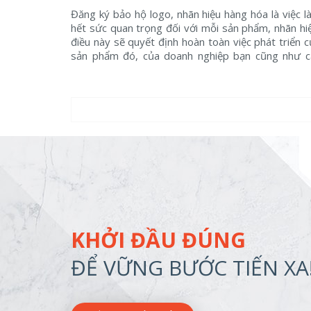
Đăng ký bảo hộ logo, nhãn hiệu hàng hóa là việc l
hết sức quan trọng đối với mỗi sản phẩm, nhãn hiệ
điều này sẽ quyết định hoàn toàn việc phát triển 
sản phẩm đó, của doanh nghiệp bạn cũng như c
yếu tố bản quyền trong tương lai, chính bởi vậy n
như bạn đang muốn tạo dựng một nền tảng b
vững về thương hiệu hãy lh: Logoart
KHỞI ĐẦU ĐÚNG
ĐỂ VỮNG BƯỚC TIẾN XA