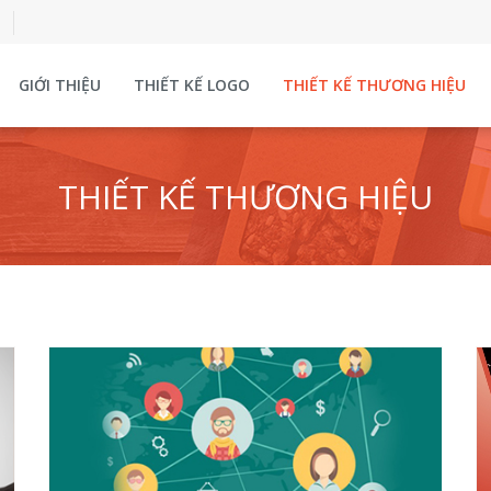
GIỚI THIỆU
THIẾT KẾ LOGO
THIẾT KẾ THƯƠNG HIỆU
THIẾT KẾ THƯƠNG HIỆU