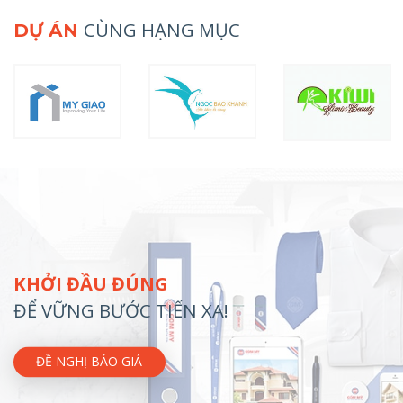
CÙNG HẠNG MỤC
DỰ ÁN
KHỞI ĐẦU ĐÚNG
ĐỂ VỮNG BƯỚC TIẾN XA!
ĐỀ NGHỊ BÁO GIÁ