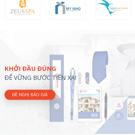
KHỞI ĐẦU ĐÚNG
ĐỂ VỮNG BƯỚC TIẾN XA!
ĐỀ NGHỊ BÁO GIÁ