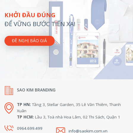
KHỞI ĐẦU ĐÚNG
ĐỂ VỮNG BƯỚC TIẾN XA!
ĐỀ NGHỊ BÁO GIÁ
SAO KIM BRANDING
TP HN:
Tầng 3, Stellar Garden, 35 Lê Văn Thiêm, Thanh
Xuân
TP HCM:
Lầu 3, Toà nhà Hoa Lâm, 02 Thi Sách, Quận 1
0964.699.499
info@saokim.com.vn