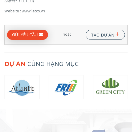
(viết tắt là LETCO)
Website : www.letco.vn
+
hoặc
GỬI YÊU CẦU
TẠO DỰ ÁN
CÙNG HẠNG MỤC
DỰ ÁN