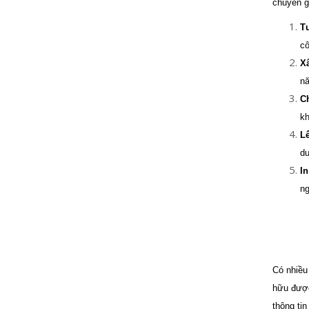
chuyên g
Tư
cô
X
nă
Ch
kh
Lê
du
In
ng
Có nhiều
hữu được
thông ti