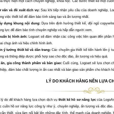
ia thực hiện một cách chuyên nghiệp, khoa học. Các bước thiết kế một cuốn
 vấn và đề xuất dịch vụ:
Sau khi tiếp nhận yêu cầu của doanh nghiệp, Lo
ng việc thiết kế để đảm bảo tính sáng tạo và ấn tượng nhất.
ây dựng khung nội dung:
Dựa trên định hướng thiết kế, đội ngũ copywrit
ng lực để đảm bảo tính chuyên nghiệp và hấp dẫn người xem.
uẩn bị hình ảnh:
Logoart sẽ đảm nhận các công việc liên quan đến phần h
ai chụp ảnh và hiệu chỉnh hình ảnh.
n ý tưởng thiết kế và dàn trang:
Các chuyên gia thiết kế tiến hành lên ý tư
ng và thông điệp được phối hợp sao cho độc đáo, ấn tượng và hiệu quả.
 ấn, gia công thành phẩm và bàn giao:
Cuối cùng, Logoart sẽ lựa chọn ch
hiệp, đảm bảo chất lượng in ấn cao nhất và bàn giao sản phẩm cho khách h
LÝ DO KHÁCH HÀNG NÊN LỰA 
 lý do để khách hàng lựa chọn dịch vụ
thiết kế hồ sơ năng lực
của LogoArt
 cuồn hồ sơ năng lực công ty như ý, chuyên nghiệp, ấn tượng và độc đáo. 
n cần thiết, vừa làm nổi bật lên những đặc tính, thế mạnh của doanh nghiệp