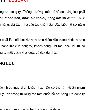
TY -
LOGOART
 năng lực công ty. Thông thường, một bộ hồ sơ năng lực phải
 lõi, thành tích, nhân sự cốt lõi, năng lực tài chính…
Mục
h hàng, đối tác, nhà đầu tư, chủ thầu. Đặc biệt, hồ sơ năng
cần phải làm nổi bật được những điểm đặc trưng nhất, những
ăng lực của công ty, khách hàng, đối tác, nhà đầu tư có
 ty một cách khái quát và đầy đủ nhất.
ĂNG LỰC
ào nhiều mục đích khác nhau. Đó có thể là một ấn phẩm
ả. Lợi ích thông thường mà một cuốn hồ sơ năng lực công ty
về công ty một cách nhanh chóng, dễ dàng.