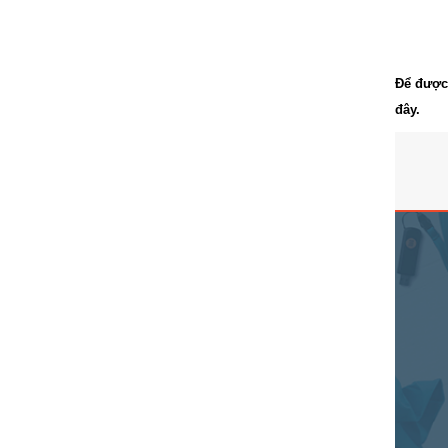
Để được
đây.