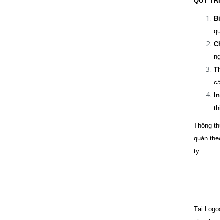
QUY TR
Bi
qu
Ch
ng
T
cá
In
th
Thông t
quán the
ty.
Tại Logo