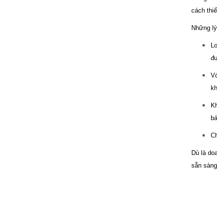
cách thi
Những lý
Lo
đư
Vớ
kh
Kh
bá
Ch
Dù là do
sẵn sàng