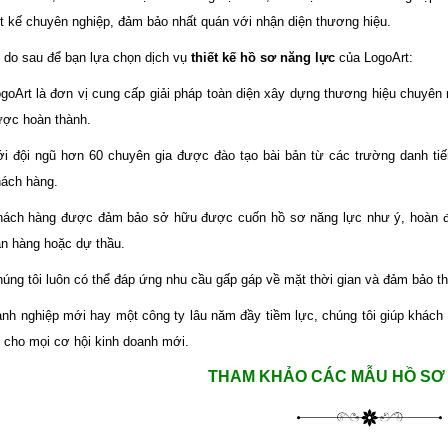
ết kế chuyên nghiệp, đảm bảo nhất quán với nhận diện thương hiệu.
 do sau để bạn lựa chọn dịch vụ
thiết kế hồ sơ năng lực
của LogoArt:
goArt là đơn vị cung cấp giải pháp toàn diện xây dựng thương hiệu chuyên
ợc hoàn thành.
i đội ngũ hơn 60 chuyên gia được đào tạo bài bản từ các trường danh ti
ách hàng.
ách hàng được đảm bảo sở hữu được cuốn hồ sơ năng lực như ý, hoàn đ
n hàng hoặc dự thầu.
úng tôi luôn có thể đáp ứng nhu cầu gấp gáp về mặt thời gian và đảm bảo th
anh nghiệp mới hay một công ty lâu năm đầy tiềm lực, chúng tôi giúp khác
 cho mọi cơ hội kinh doanh mới.
THAM KHẢO CÁC MẪU HỒ SƠ