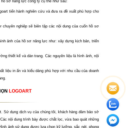
 hồ sơ năng lực công ty cụ thể như sau:
goart tiến hành nghiên cứu và đưa ra đề xuất phù hợp cho
er chuyên nghiệp sẽ biên tập các nội dung của cuốn hồ sơ
ình ảnh của hồ sơ năng lực như: xây dựng kịch bản, triển
ởng thiết kế và dàn trang. Các nguyên liệu là hình ảnh, nội
ất liệu in ấn và kiểu dáng phù hợp với nhu cầu của doanh
àng.
CHỌN
LOGOART
. Sử dụng dịch vụ của chúng tôi, khách hàng đảm bảo sở
Các nội dung trình bày được chắt lọc, vừa bao quát những
. Hình ảnh sử dụng được lựa chọn kỹ lưỡng, sắc nét, phong