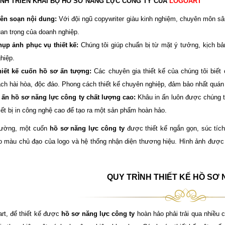
ÌNH TRIỂN KHAI BỘ HỒ SƠ NĂNG LỰC CÔNG TY CỦA
LOGOART
ên soạn nội dung:
Với đội ngũ copywriter giàu kinh nghiệm, chuyên môn sâu
an trọng của doanh nghiệp.
ụp ảnh phục vụ thiết kế:
Chúng tôi giúp chuẩn bị từ mặt ý tưởng, kịch b
hiệp.
hiết kế cuốn hồ sơ ấn tượng:
Các chuyên gia thiết kế của chúng tôi biết
ch hài hòa, độc đáo. Phong cách thiết kế chuyên nghiệp, đảm bảo nhất quán 
 ấn hồ sơ năng lực công ty chất lượng cao:
Khâu in ấn luôn được chúng tô
iết bị in công nghệ cao để tạo ra một sản phẩm hoàn hảo.
hường, một cuốn
hồ sơ năng lực công ty
được thiết kế ngắn gọn, súc tích
o màu chủ đạo của logo và hệ thống nhận diện thương hiệu. Hình ảnh được 
QUY TRÌNH THIẾT KẾ HỒ SƠ
art, để thiết kế được
hồ sơ năng lực công ty
hoàn hảo phải trải qua nhiều