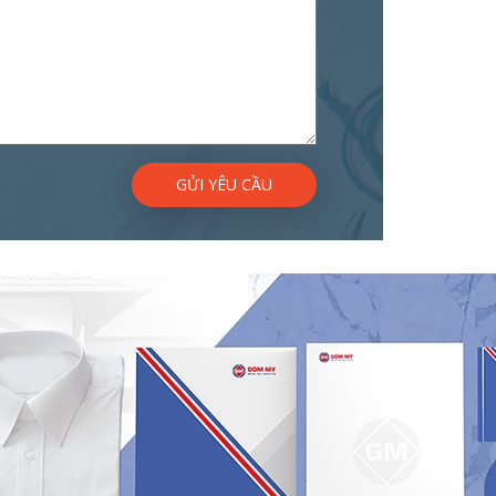
GỬI YÊU CẦU