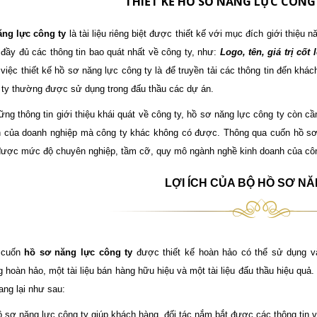
THIẾT KẾ HỒ SƠ NĂNG LỰC CÔNG 
ng lực công ty
là tài liệu riêng biệt được thiết kế với mục đích giới thiệu
đầy đủ các thông tin bao quát nhất về công ty, như:
Logo, tên, giá trị cốt
việc thiết kế hồ sơ năng lực công ty là để truyền tải các thông tin đến khác
 ty thường được sử dụng trong đấu thầu các dự án.
ững thông tin giới thiệu khái quát về công ty, hồ sơ năng lực công ty còn 
 của doanh nghiệp mà công ty khác không có được. Thông qua cuốn hồ sơ n
 được mức độ chuyên nghiệp, tầm cỡ, quy mô ngành nghề kinh doanh của công
LỢI ÍCH CỦA BỘ HỒ SƠ N
 cuốn
hồ sơ năng lực công ty
được thiết kế hoàn hảo có thể sử dụng v
g hoàn hảo, một tài liệu bán hàng hữu hiệu và một tài liệu đấu thầu hiệu qu
ang lại như sau:
 sơ năng lực công ty giúp khách hàng, đối tác nắm bắt được các thông tin 