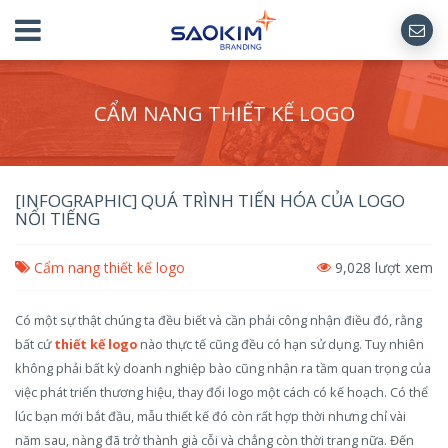
CẨM NANG THIẾT KẾ LOGO
[INFOGRAPHIC] QUÁ TRÌNH TIẾN HÓA CỦA LOGO
NỔI TIẾNG
Cẩm nang thiết kế logo
9,028 lượt xem
Có một sự thật chúng ta đều biết và cần phải công nhận điều đó, rằng
bất cứ
thiết kế logo
nào thực tế cũng đều có hạn sử dụng. Tuy nhiên
không phải bất kỳ doanh nghiệp bào cũng nhận ra tầm quan trọng của
việc phát triển thương hiệu, thay đổi logo một cách có kế hoạch. Có thể
lúc bạn mới bắt đầu, mẫu thiết kế đó còn rất hợp thời nhưng chỉ vài
năm sau, nàng đã trở thành già cỗi và chẳng còn thời trang nữa. Đến