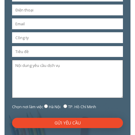
Chọn nơi làm việc
Hà Nội
TP. Hồ Chí Minh
GỬI YÊU CẦU