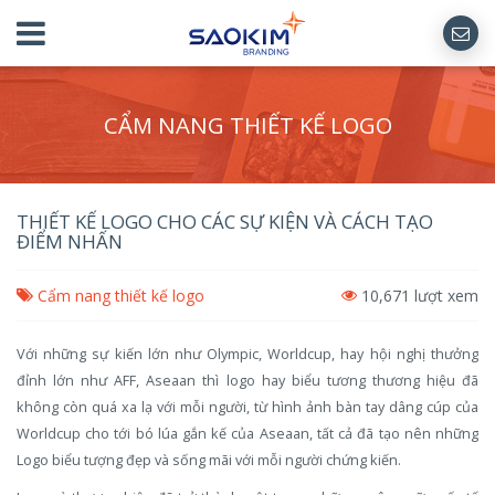
CẨM NANG THIẾT KẾ LOGO
THIẾT KẾ LOGO CHO CÁC SỰ KIỆN VÀ CÁCH TẠO
ĐIỂM NHẤN
Cẩm nang thiết kế logo
10,671 lượt xem
Với những sự kiến lớn như Olympic, Worldcup, hay hội nghị thưởng
đỉnh lớn như AFF, Aseaan thì logo hay biểu tương thương hiệu đã
không còn quá xa lạ với mỗi người, từ hình ảnh bàn tay dâng cúp của
Worldcup cho tới bó lúa gắn kế của Aseaan, tất cả đã tạo nên những
Logo biểu tượng đẹp và sống mãi với mỗi người chứng kiến.