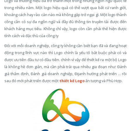
Logo và thương hiệu đã trở thành một trong những ngôn ngữ quốc tế
trong nhiều năm. Một logo hiệu quả có thể vượt qua bất cứ ranh giới,
khoảng cách hay rào cản nào mà không gặp trở ngại gì. Một logo thành
công cần có sự đa ngôn ngữ và đầy đủ thông tin truyền tải được đến
khách hàng mục tiêu. Không chỉ vậy, logo còn cần phải thể hiện được
tính cách và đặc thù cúa công ty
Đối với mỗi doanh nghiệp, công ty không cần biết bạn đã và đang hoạt
động trong lĩnh vực nào thì Logo chính là yếu tố bắt buộc phải có và
được ưu tiên đầu tư có đầu tiên. chính vì vậy để thiết kế ra một bộ Logo
là không hề đơn giản, mà cần phải trải qua nhiều gia đoạn như: Đánh
giá thẩm định, Đánh giá doanh nghiệp, Đijanh hướng phát triển ... rồi
sau đó mới phát triển được một
thiết kế Logo
ấn tượng và Phù Hợp.