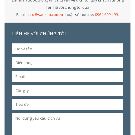
Để nhận được thông tin và tư vấn về dịch vụ, quý khách vui lòng
liên hệ với chúng tôi qua
Email:
info@saokim.com.vn
hoặc số hotline:
0964.699.499
.
LIÊN HỆ VỚI CHÚNG TÔI